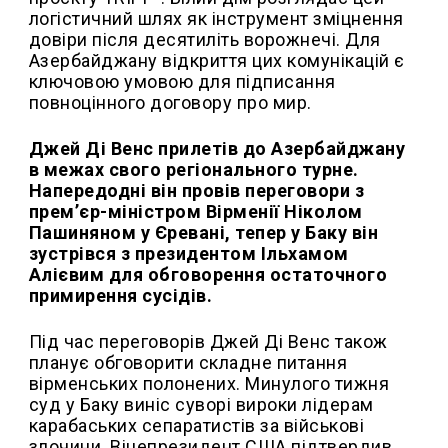
логістичний шлях як інструмент зміцнення
довіри після десятиліть ворожнечі. Для
Азербайджану відкриття цих комунікацій є
ключовою умовою для підписання
повноцінного договору про мир.
Джей Ді Венс прилетів до Азербайджану
в межах свого регіонального турне.
Напередодні він провів переговори з
прем’єр-міністром Вірменії Ніколом
Пашиняном у Єревані, тепер у Баку він
зустрівся з президентом Ільхамом
Алієвим для обговорення остаточного
примирення сусідів.
Під час переговорів Джей Ді Венс також
планує обговорити складне питання
вірменських полонених. Минулого тижня
суд у Баку виніс суворі вироки лідерам
карабаських сепаратистів за військові
злочини. Віцепрезидент США підтвердив,