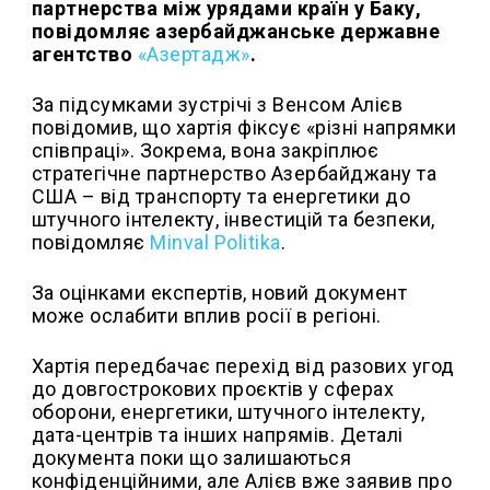
партнерства між урядами країн у Баку,
повідомляє азербайджанське державне
агентство
«Азертадж»
.
За підсумками зустрічі з Венсом Алієв
повідомив, що хартія фіксує «різні напрямки
співпраці». Зокрема, вона закріплює
стратегічне партнерство Азербайджану та
США – від транспорту та енергетики до
штучного інтелекту, інвестицій та безпеки,
повідомляє
Minval Politika
.
За оцінками експертів, новий документ
може ослабити вплив росії в регіоні.
Хартія передбачає перехід від разових угод
до довгострокових проєктів у сферах
оборони, енергетики, штучного інтелекту,
дата-центрів та інших напрямів. Деталі
документа поки що залишаються
конфіденційними, але Алієв вже заявив про