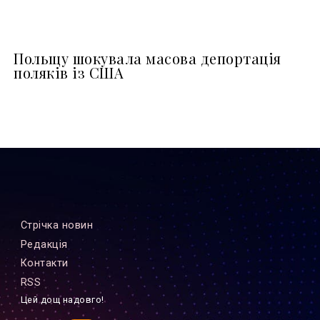
Польщу шокувала масова депортація
поляків із США
Стрiчка новин
Редакцiя
Контакти
RSS
Цей дощ надовго!