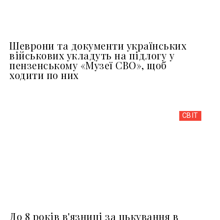
Шеврони та документи українських
військових укладуть на підлогу у
пензенському «Музеї СВО», щоб
ходити по них
СВІТ
До 8 років в'язниці за цькування в