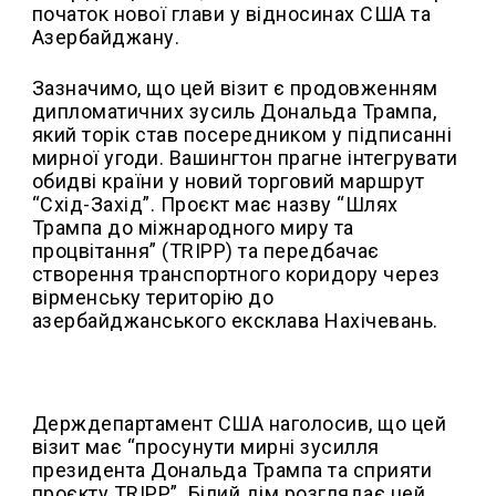
початок нової глави у відносинах США та
Азербайджану.
Зазначимо, що цей візит є продовженням
дипломатичних зусиль Дональда Трампа,
який торік став посередником у підписанні
мирної угоди. Вашингтон прагне інтегрувати
обидві країни у новий торговий маршрут
“Схід-Захід”. Проєкт має назву “Шлях
Трампа до міжнародного миру та
процвітання” (TRIPP) та передбачає
створення транспортного коридору через
вірменську територію до
азербайджанського ексклава Нахічевань.
Держдепартамент США наголосив, що цей
візит має “просунути мирні зусилля
президента Дональда Трампа та сприяти
проєкту TRIPP”. Білий дім розглядає цей