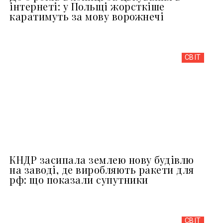
інтернеті: у Польщі жорсткіше
каратимуть за мову ворожнечі
СВІТ
КНДР засипала землею нову будівлю
на заводі, де виробляють ракети для
рф: що показали супутники
СВІТ