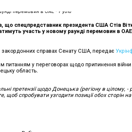
, що спецпредставник президента США Стів Ві
тимуть участь у новому раунді перемовин в ОА
і в закордонних справах Сенату США, передає
Укрін
м питанням у переговорах щодо припинення війни
ецьку область.
ні претензії щодо Донецька (регіону в цілому, - р
е, щоб спробувати узгодити позиції обох сторін на