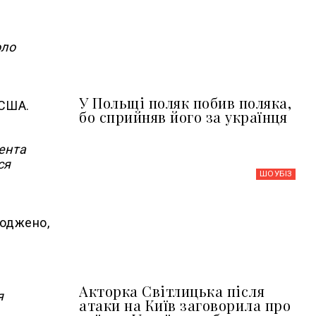
оло
У Польщі поляк побив поляка,
 США.
бо сприйняв його за українця
дента
ся
ШОУБIЗ
годжено,
Акторка Світлицька після
я
атаки на Київ заговорила про