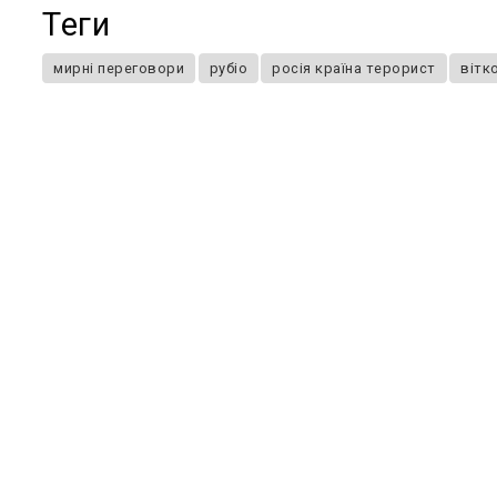
Теги
мирні переговори
рубіо
росія країна терорист
вітк