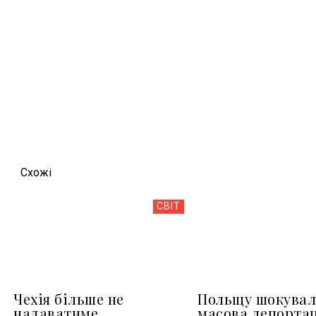
Схожi
СВІТ
Чехія більше не
Польщу шокувал
надаватиме
масова депортац