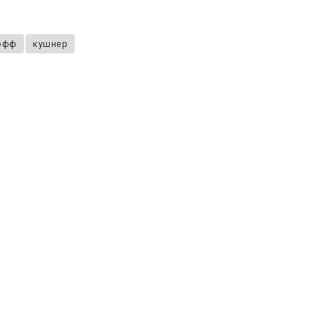
офф
кушнер