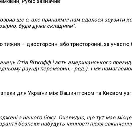
емовин, Рубіо зазначив:
Розрив ще є, але принаймні нам вдалося звузити к
овірно, буде дуже складним".
го тижня – двосторонні або тристоронні, за участю
ланець Стів Віткофф і зять американського прези
дньому раунді перемовин, - ред.). І ми намагаємо
езпеки для України між Вашингтоном та Києвом уз
оджені з нашого боку. Очевидно, що тут має місце
гарантії безпеки набудуть чинності після закінченн