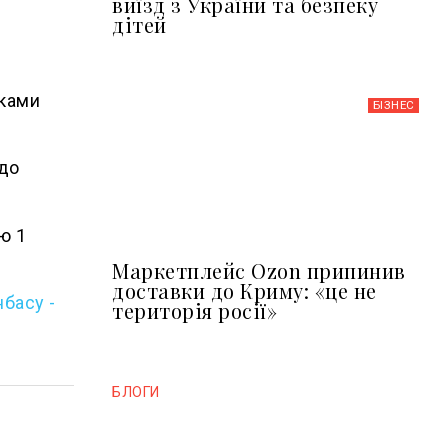
виїзд з України та безпеку
дітей
иками
БІЗНЕС
 до
ю 1
Маркетплейс Ozon припинив
доставки до Криму: «це не
басу -
територія росії»
БЛОГИ