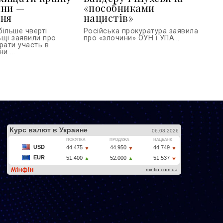
йни —
«пособниками
ння
нацистів»
більше чверті
Російська прокуратура заявила
ьщі заявили про
про «злочини» ОУН і УПА...
рати участь в
и ...