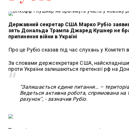
Державний секретар США Марко Рубіо заявив
зять Дональда Трампа Джаред Кушнер не бра
припинення війни в Україні
Про це Рубіо сказав під час слухань у Комітет
За словами держсекретаря США, найскладніши
проти України залишаються претензії рф на Дон
"Залишається єдине питання… – територіаль
Ведеться активна робота, спрямована на т
рахунок", - зазначив Рубіо.