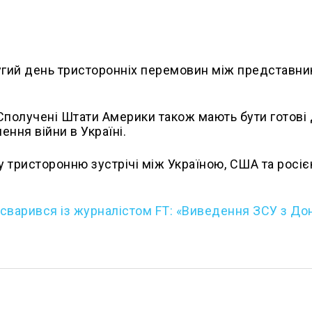
ругий день тристоронніх перемовин між представн
получені Штати Америки також мають бути готові
ння війни в Україні.
 тристоронню зустрічі між Україною, США та росіє
сварився із журналістом FT: «Виведення ЗСУ з Дон