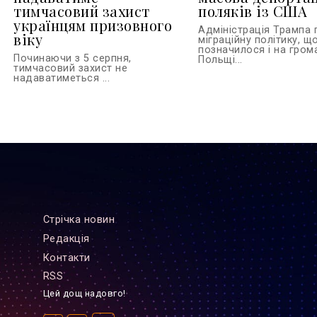
тимчасовий захист
поляків із США
українцям призовного
Адміністрація Трампа
віку
міграційну політику, щ
позначилося і на гром
Починаючи з 5 серпня,
Польщі...
тимчасовий захист не
надаватиметься ...
Стрiчка новин
Редакцiя
Контакти
RSS
Цей дощ надовго!