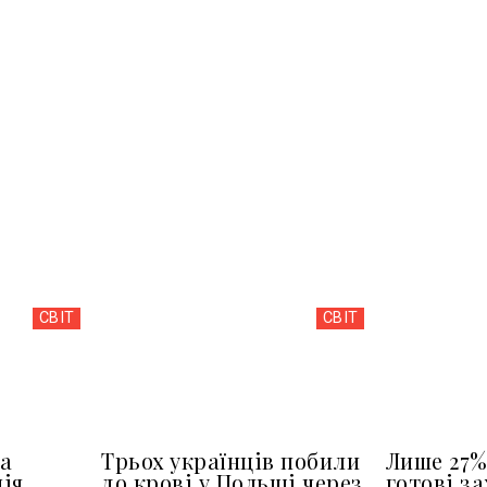
СВІТ
СВІТ
а
Трьох українців побили
Лише 27%
ія
до крові у Польщі через
готові з