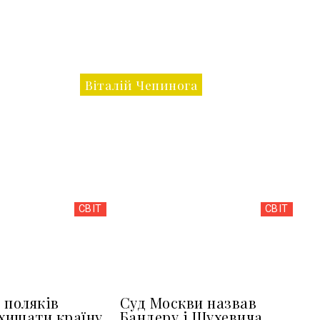
Віталій Чепинога
СВІТ
СВІТ
 поляків
Суд Москви назвав
ахищати країну
Бандеру і Шухевича