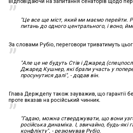
Відповідаючи на запитання сенаторів щодо пер
"Це все ще міст, який ми маємо перейти. 
питань до одного центрального, і воно, йм
За словами Рубіо, переговори триватимуть цьо
"Але це не будуть Стів і Джаред (спецпос
Джаред Кушнер, які брали участь у попере
просунутися далі", - додав він.
Глава Держдепу також зауважив, що гарантії б
проте вказав на російський чинник.
"Гадаю, можна стверджувати, що вони узг
російська динаміка. І, звичайно, будь-які 
конфлікту", - резюмував Рубіо.