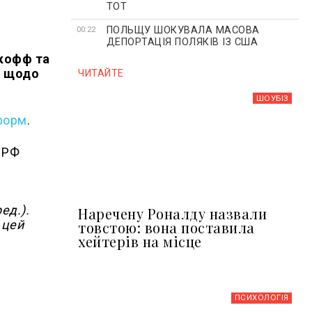
ТОТ
ПОЛЬЩУ ШОКУВАЛА МАСОВА
00:22
ДЕПОРТАЦІЯ ПОЛЯКІВ ІЗ США
ткофф та
Е щодо
ЧИТАЙТЕ
ШОУБIЗ
форм
.
 РФ
ед.).
Наречену Роналду назвали
 цей
товстою: вона поставила
хейтерів на місце
ПСИХОЛОГІЯ