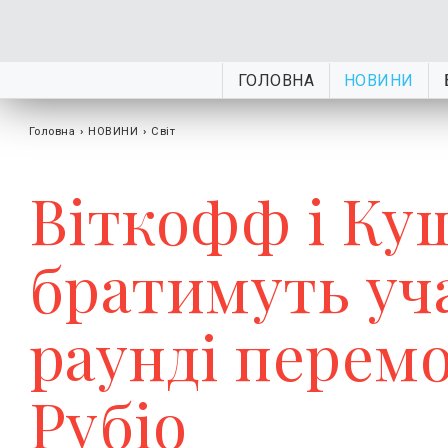
ГОЛОВНА
НОВИНИ
Головна
›
НОВИНИ
›
Світ
Віткофф і Ку
братимуть уч
раунді перемо
Рубіо