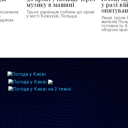
музику в машині
у разі ві
опитува
 посилила
Трьох українців побили до крові
о
у місті Кожухув, Польща ...
Лише трохи 
адянах
жителів Пол
готовність б
обороні країн