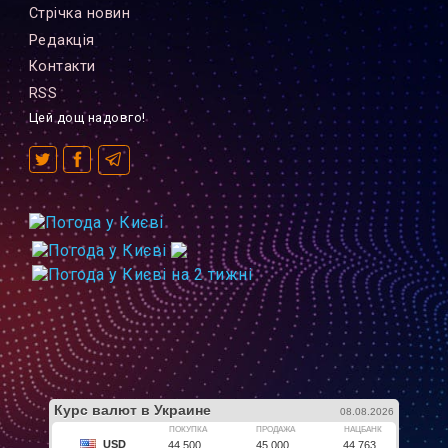
Стрiчка новин
Редакцiя
Контакти
RSS
Цей дощ надовго!