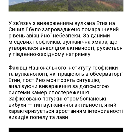
У зв’язку з виверженням вулкана Етна на
Сицилії було запроваджено помаранчевий
рівень авіаційної небезпеки. За даними
місцевих геофізиків, вулканічна хмара, що
утворилася внаслідок активності, рухається
у південно-західному напрямку.
Фахівці Національного інституту геофізики
та вулканології, які працюють в обсерваторії
Етни, постійно моніторять ситуацію,
аналізуючи виверження за допомогою
системи камер спостереження.
Зафіксовано потужні стромболіанські
вибухи — тип вулканічної активності, який
характеризується зростанням інтенсивності
викидів попелу та лави.