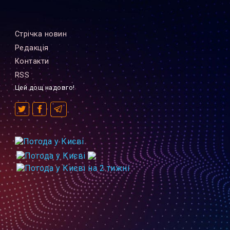
Стрiчка новин
Редакцiя
Контакти
RSS
Цей дощ надовго!