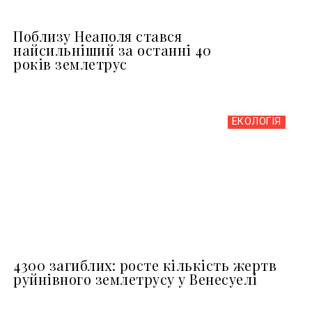
Поблизу Неаполя стався
найсильніший за останні 40
років землетрус
ЕКОЛОГІЯ
4300 загиблих: росте кількість жертв
руйнівного землетрусу у Венесуелі