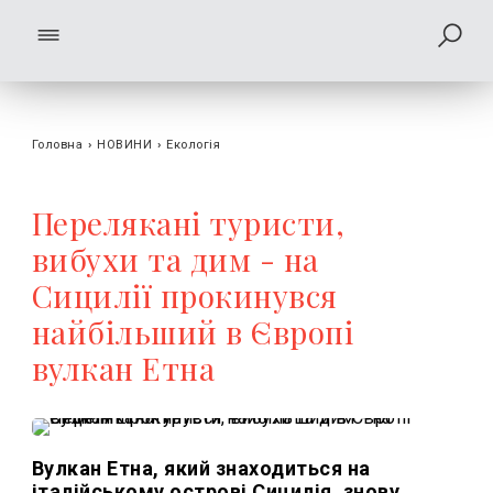
Головна
›
НОВИНИ
›
Екологія
Перелякані туристи,
вибухи та дим - на
Сицилії прокинувся
найбільший в Європі
вулкан Етна
Вулкан Етна, який знаходиться на
італійському острові Сицилія, знову