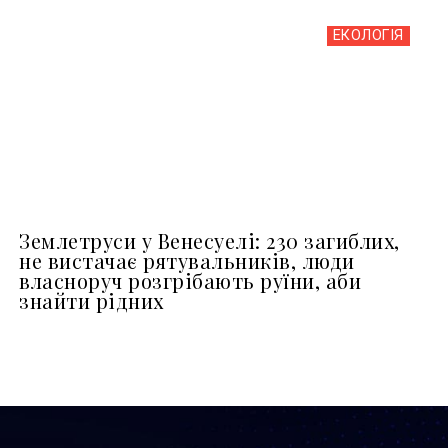
ЕКОЛОГІЯ
Землетруси у Венесуелі: 230 загиблих,
не вистачає рятувальників, люди
власноруч розгрібають руїни, аби
знайти рідних