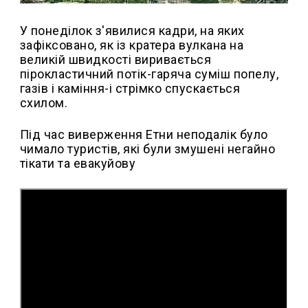
У понеділок з'явилися кадри, на яких
зафіксовано, як із кратера вулкана на
великій швидкості виривається
пірокластичний потік-гаряча суміш попелу,
газів і каміння-і стрімко спускається
схилом.
Під час виверження Етни неподалік було
чимало туристів, які були змушені негайно
тікати та евакуйову