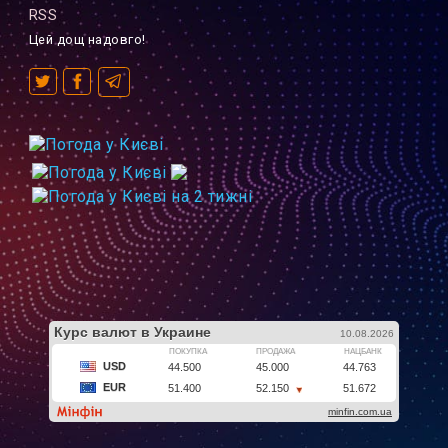
RSS
Цей дощ надовго!