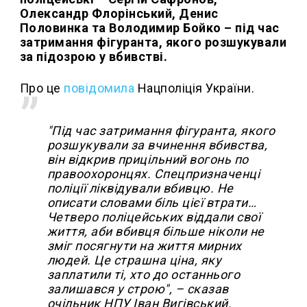
Олександр Флорінський, Денис
Половинка та Володимир Бойко – під час
затримання фігуранта, якого розшукували
за підозрою у вбивстві.
Про це
повідомила
Нацполіція України.
"Під час затримання фігуранта, якого
розшукували за вчинення вбивства,
він відкрив прицільний вогонь по
правоохоронцях. Спецпризначенці
поліції ліквідували вбивцю. Не
описати словами біль цієї втрати…
Четверо поліцейських віддали свої
життя, аби вбивця більше ніколи не
зміг посягнути на життя мирних
людей. Це страшна ціна, яку
заплатили ті, хто до останнього
залишався у строю", – сказав
очільник НПУ Іван Вигівський.