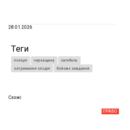
28.01.2026
Теги
поліція
черкащина
загибель
затримання злодія
бойове завдання
Схожi
ПРАВО