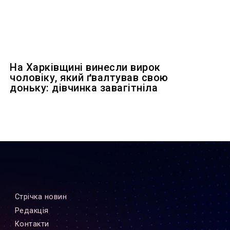
На Харківщині винесли вирок
чоловіку, який ґвалтував свою
доньку: дівчинка завагітніла
Стрiчка новин
Редакцiя
Контакти