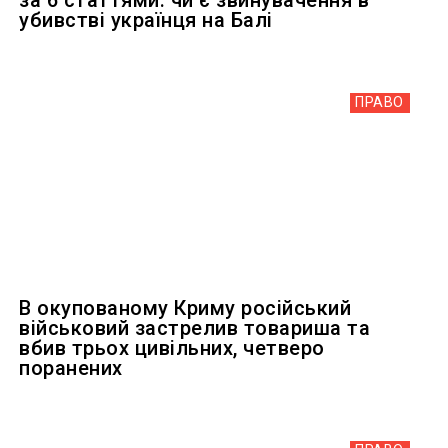
убивстві українця на Балі
ПРАВО
В окупованому Криму російський
військовий застрелив товариша та
вбив трьох цивільних, четверо
поранених