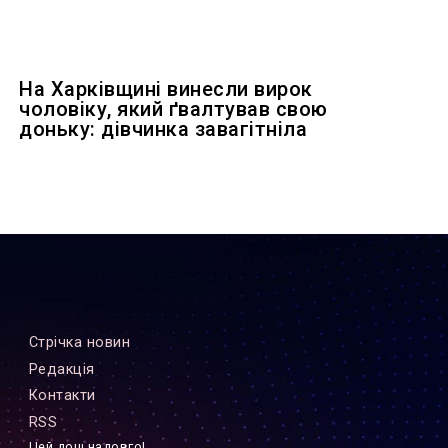
На Харківщині винесли вирок
чоловіку, який ґвалтував свою
доньку: дівчинка завагітніла
Стрiчка новин
Редакцiя
Контакти
RSS
Цей дощ надовго!