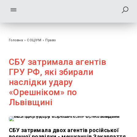
Головна
›
СОЦІУМ
›
Право
СБУ затримала агентів
ГРУ РФ, які збирали
наслідки удару
«Орешніком» по
Львівщині
СБУ затримала двох агентів російської
воєнної розвідки - мешканців Закарпаття,