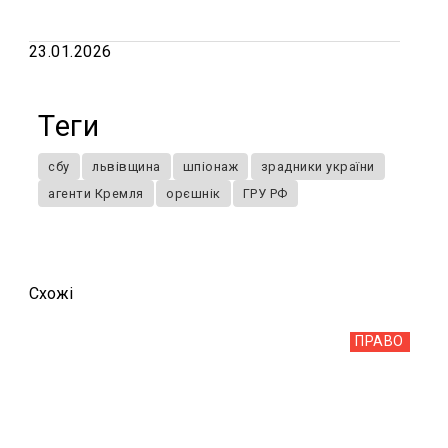
23.01.2026
Теги
сбу
львівщина
шпіонаж
зрадники україни
агенти Кремля
орєшнік
ГРУ РФ
Схожi
ПРАВО