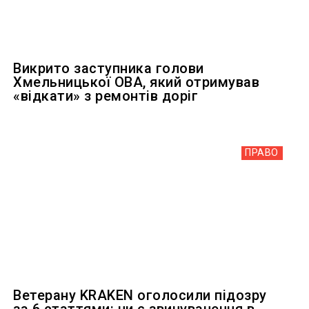
Викрито заступника голови
Хмельницької ОВА, який отримував
«відкати» з ремонтів доріг
ПРАВО
Ветерану KRAKEN оголосили підозру
за 6 статтями: чи є звинувачення в