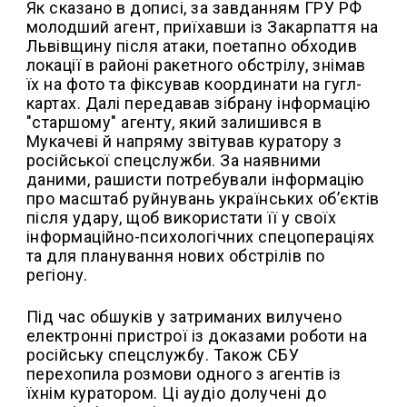
Як сказано в дописі, за завданням ГРУ РФ
молодший агент, приїхавши із Закарпаття на
Львівщину після атаки, поетапно обходив
локації в районі ракетного обстрілу, знімав
їх на фото та фіксував координати на гугл-
картах. Далі передавав зібрану інформацію
"старшому" агенту, який залишився в
Мукачеві й напряму звітував куратору з
російської спецслужби. За наявними
даними, рашисти потребували інформацію
про масштаб руйнувань українських об’єктів
після удару, щоб використати її у своїх
інформаційно-психологічних спецопераціях
та для планування нових обстрілів по
регіону.
Під час обшуків у затриманих вилучено
електронні пристрої із доказами роботи на
російську спецслужбу. Також СБУ
перехопила розмови одного з агентів із
їхнім куратором. Ці аудіо долучені до