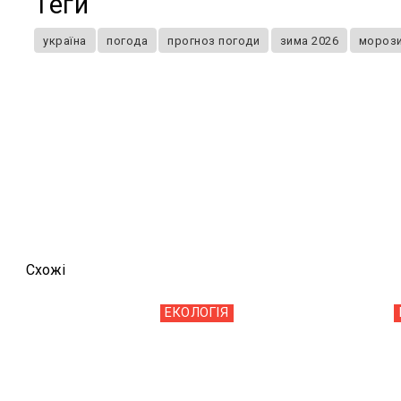
Теги
україна
погода
прогноз погоди
зима 2026
мороз
Схожi
ЕКОЛОГІЯ