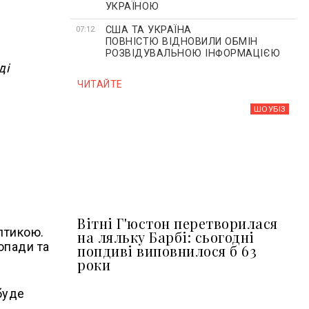
УКРАЇНОЮ
США ТА УКРАЇНА
07:12
ПОВНІСТЮ ВІДНОВИЛИ ОБМІН
РОЗВІДУВАЛЬНОЮ ІНФОРМАЦІЄЮ
ді
ЧИТАЙТЕ
ШОУБIЗ
Вітні Г'юстон перетворилася
лтикою.
на ляльку Барбі: сьогодні
опади та
попдиві виповнилося б 63
роки
буде