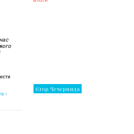
БЛОГИ
 нас
вого
й
нести
Єгор Чечеринда
а і