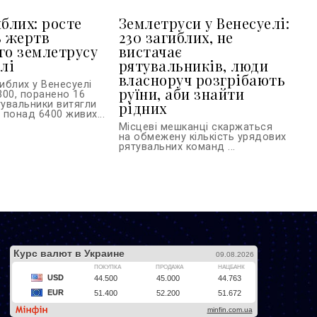
иблих: росте
Землетруси у Венесуелі:
ь жертв
230 загиблих, не
го землетрусу
вистачає
лі
рятувальників, люди
власноруч розгрібають
гиблих у Венесуелі
руїни, аби знайти
300, поранено 16
тувальники витягли
рідних
в понад 6400 живих...
Місцеві мешканці скаржаться
на обмежену кількість урядових
рятувальних команд ...