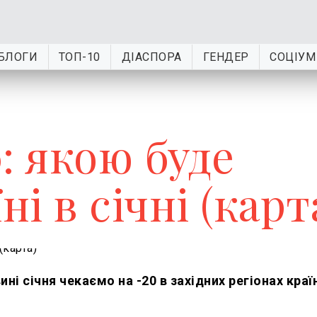
БЛОГИ
ТОП-10
ДІАСПОРА
ГЕНДЕР
СОЦІУМ
: якою буде
ні в січні (карт
ні січня чекаємо на -20 в західних регіонах країн