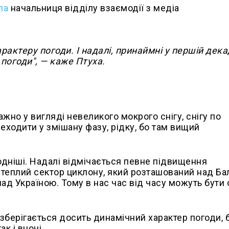
ла
начальниця відділу взаємодії з медіа
арактеру погоди. І надалі, принаймні у першій дека
 погоди", — каже Птуха.
жно у вигляді невеликого мокрого снігу, снігу по
ходити у змішану фазу, рідку, бо там вищий
одніші. Надалі відмічається певне підвищення
 теплий сектор циклону, який розташований над Ба
д Україною. Тому в нас час від часу можуть бути 
 зберігається досить динамічний характер погоди, 
к і вночі.