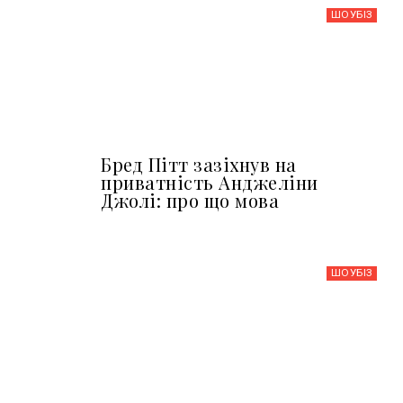
ШОУБIЗ
Бред Пітт зазіхнув на
приватність Анджеліни
Джолі: про що мова
ШОУБIЗ