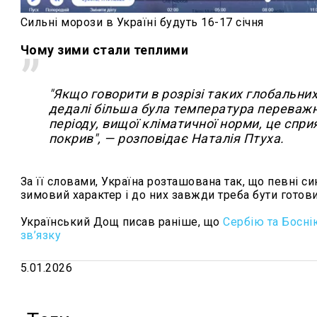
Сильні морози в Україні будуть 16-17 січня
Чому зими стали теплими
"Якщо говорити в розрізі таких глобальних 
дедалі більша була температура переваж
періоду, вищої кліматичної норми, це спри
покрив", — розповідає Наталія Птуха.
За її словами, Україна розташована так, що певні 
зимовий характер і до них завжди треба бути готов
Український Дощ писав раніше, що
Сербію та Босні
зв’язку
5.01.2026