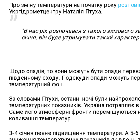
Про зміну температури на початку року
розпові
Укргідрометцентру Наталія Птуха.
"В нас рік розпочався з такого зимового х
січня, він буде утримувати такий характер
Щодо опадів, то вони можуть бути опади перева
південному сходу. Подекуди опади можуть пере
температурний фон.
За словами Птухи, останні ночі були найпрохол
температурних показників. Україна потрапляє в
Саме його атмосферні фронти переміщуються на
коливання температур.
3-4 січня певне підвищення температури. А 5-6
зниження температурних показників як вдень, та