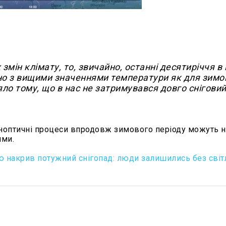
змін клімату, то, звичайно, останні десятиріччя в
но з вищими значеннями температури як для зимо
яло тому, що в нас не затримувався довго снігови
синоптичні процеси впродовж зимового періоду можуть 
ими.
ю накрив потужний снігопад: люди залишились без світл