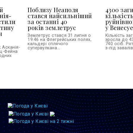
й
Поблизу Неаполя
4300 заг
нія-
стався найсильніший
кількіст
стили
за останні 40
руйнівно
стину
років землетрус
у Венесуе
н
Землетрус стався 31 липня о
Кількість за
19:46 на Флегрейських полях,
зросла до 4
кальдері сплячого
740 осіб. Ря
 Асканія-
супервулкана...
з-під завалі
ьц-Фейна
одних