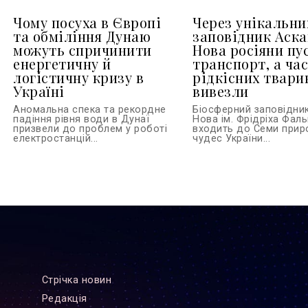
Чому посуха в Європі
Через унікальни
та обміління Дунаю
заповідник Аска
можуть спричинити
Нова росіяни пу
енергетичну й
транспорт, а ча
логістичну кризу в
рідкісних твари
Україні
вивезли
Аномальна спека та рекордне
Біосферний заповідник
падіння рівня води в Дунаї
Нова ім. Фрідріха Фал
призвели до проблем у роботі
входить до Семи прир
електростанцій...
чудес України...
Стрiчка новин
Редакцiя