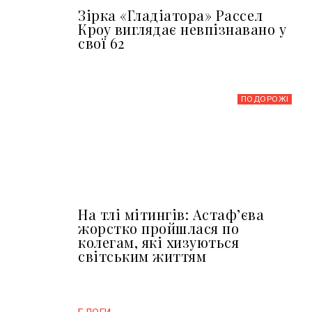
Зірка «Гладіатора» Рассел
Кроу виглядає невпізнавано у
свої 62
ПОДОРОЖІ
На тлі мітингів: Астафʼєва
жорстко пройшлася по
колегам, які хизуються
світським життям