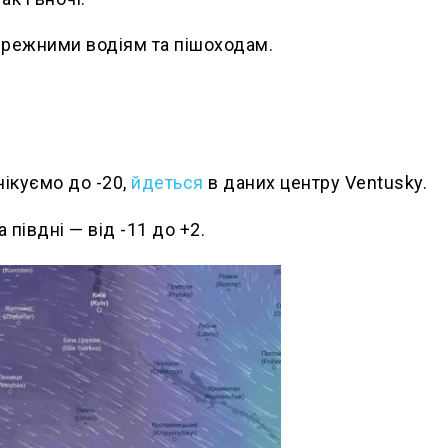
ережними водіям та пішоходам.
чікуємо до -20,
йдеться
в даних центру Ventusky.
 півдні — від -11 до +2.