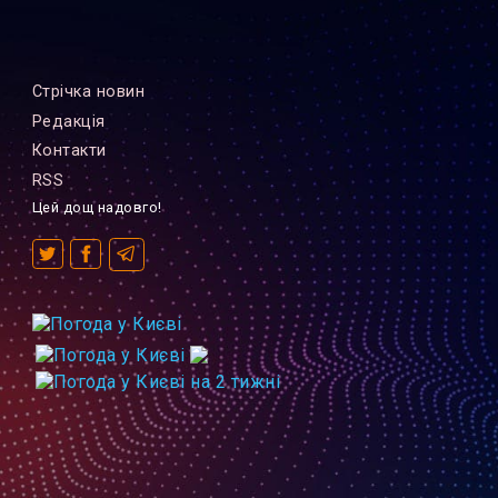
Стрiчка новин
Редакцiя
Контакти
RSS
Цей дощ надовго!