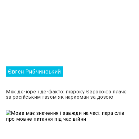
Євген Рибчинський
Між де-юре і де-факто: півроку Євросоюз плаче
за російським газом як наркоман за дозою