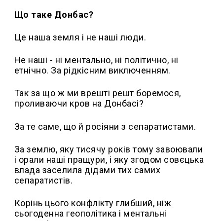
Що таке Донбас?
Це наша земля і не наші люди.
Не наші - ні ментально, ні політично, ні
етнічно. За рідкісним виключенням.
Так за що ж ми врешті решт боремося,
проливаючи кров на Донбасі?
За те саме, що й росіяни з сепаратистами.
За землю, яку тисячу років тому завоювали
і орали наші пращури, і яку згодом совєцька
влада заселила дідами тих самих
сепаратистів.
Корінь цього конфлікту глибший, ніж
сьогоденна геополітика і ментальні