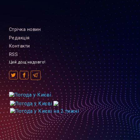
Стрiчка новин
Редакцiя
Контакти
RSS
Цей дощ надовго!