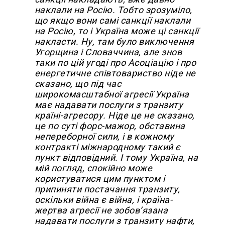
наклали на Росію. Тобто зрозуміло,
що якщо вони самі санкції наклали
на Росію, то і Україна може ці санкції
накласти. Ну, там було виключення
Угорщина і Словаччина, але знов
таки по цій угоді про Асоціацію і про
енергетичне співтовариство ніде не
сказано, що під час
широкомасштабної агресії Україна
має надавати послуги з транзиту
країні-агресору. Ніде це не сказано,
це по суті форс-мажор, обставина
непереборної сили, і в кожному
контракті міжнародному такий є
пункт відповідний. І тому Україна, на
мій погляд, спокійно може
користуватися цим пунктом і
припиняти постачання транзиту,
оскільки війна є війна, і країна-
жертва агресії не зобов’язана
надавати послуги з транзиту нафти,