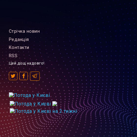
Стрiчка новин
Редакцiя
Контакти
RSS
Цей дощ надовго!