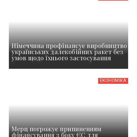
Німеччина профінансує виробництво
українських далекобійних ракет без
умов щодо їхнього застосування
ЕКОНОМІКА
Мерц погрожує припиненням
фінансування з боку ЄС для