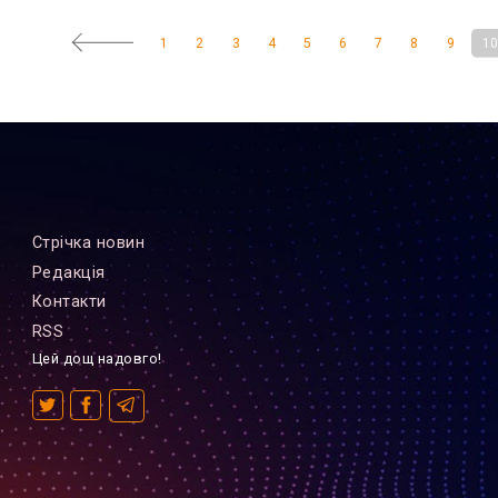
1
2
3
4
5
6
7
8
9
1
Стрiчка новин
Редакцiя
Контакти
RSS
Цей дощ надовго!