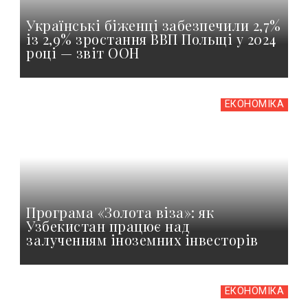
Українські біженці забезпечили 2,7%
із 2,9% зростання ВВП Польщі у 2024
році — звіт ООН
ЕКОНОМІКА
Програма «Золота віза»: як
Узбекистан працює над
залученням іноземних інвесторів
ЕКОНОМІКА