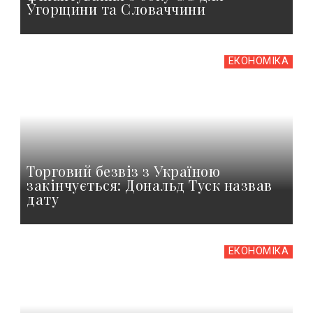
Угорщини та Словаччини
ЕКОНОМІКА
Торговий безвіз з Україною
закінчується: Дональд Туск назвав
дату
ЕКОНОМІКА