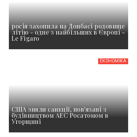
росія захопила на Донбасі родовище
літію - одне з найбільших в Європі -
Le Figaro
ЕКОНОМІКА
США зняли санкції, пов'язані з
будівництвом АЕС Росатомом в
Угорщині