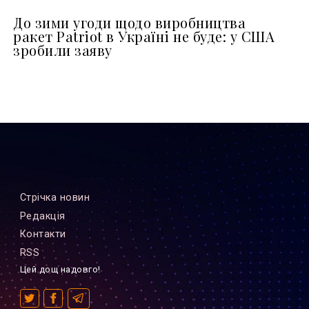
До зими угоди щодо виробництва
ракет Patriot в Україні не буде: у США
зробили заяву
Стрiчка новин
Редакцiя
Контакти
RSS
Цей дощ надовго!