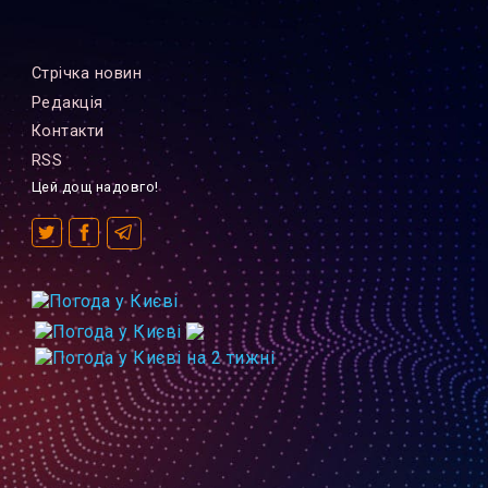
Стрiчка новин
Редакцiя
Контакти
RSS
Цей дощ надовго!