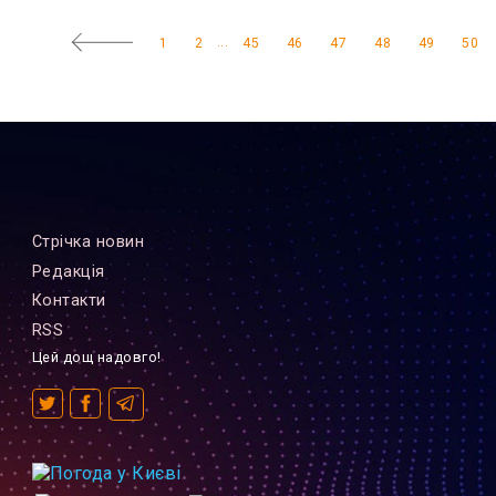
...
1
2
45
46
47
48
49
50
Стрiчка новин
Редакцiя
Контакти
RSS
Цей дощ надовго!