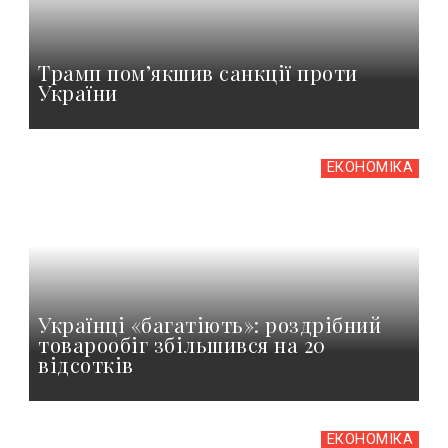
Трамп пом’якшив санкції проти
України
ЕКОНОМІКА
Українці «багатіють»: роздрібний
товарообіг збільшився на 20
відсотків
ЕКОНОМІКА