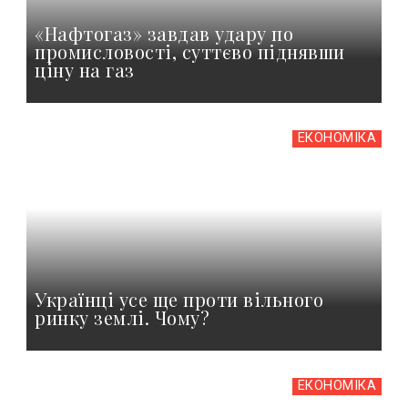
«Нафтогаз» завдав удару по
промисловості, суттєво піднявши
ціну на газ
ЕКОНОМІКА
Українці усе ще проти вільного
ринку землі. Чому?
ЕКОНОМІКА