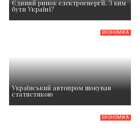
Єдиний ринок електроенергії. З ким
бути Україні?
ЕКОНОМІКА
Український автопром шокував
статистикою
ЕКОНОМІКА