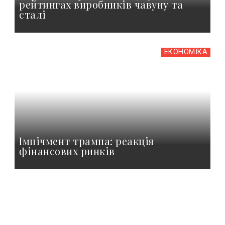
рейтингах виробників чавуну та
сталі
ЕКОНОМІКА
Імпічмент трампа: реакція
фінансових ринків