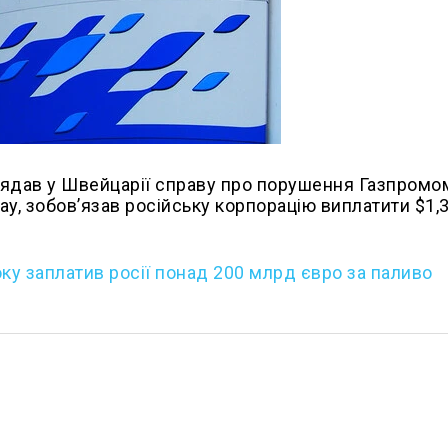
лядав у Швейцарії справу про порушення Газпромо
pay, зобов’язав російську корпорацію виплатити $1,
оку заплатив росії понад 200 млрд євро за паливо