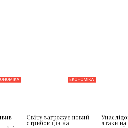
КОНОМІКА
ЕКОНОМІКА
явив
Світу загрожує новий
Унаслідо
стрибок цін на
атаки на