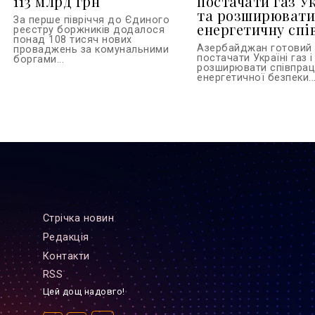
113 млрд грн
постачати газ У
та розширюват
За перше півріччя до Єдиного
енергетичну сп
реєстру боржників додалося
понад 108 тисяч нових
Азербайджан готовий
проваджень за комунальними
постачати Україні газ і
боргами...
розширювати співпрац
енергетичної безпеки..
Стрiчка новин
Редакцiя
Контакти
RSS
Цей дощ надовго!