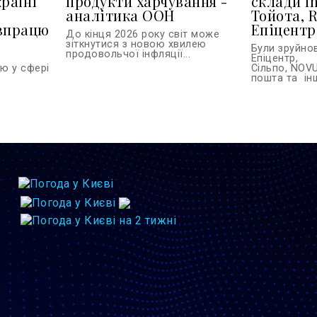
країні
продукти харчування -
склади In
и
аналітика ООН
Тойота, R
івпрацю
Епіцентр
До кінця 2026 року світ може
зіткнутися з новою хвилею
Були зруйно
продовольчої інфляції...
Епіцентр,
ю у сфері
Сільпо, NOVU
.
пошта та інш