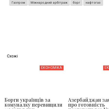
Газпром
Міжнародний арбітраж
борг
нафтогаз
Схожi
ЕКОНОМІКА
Е
Борги українців за
Азербайджан за
комуналку перевищили
про готовність