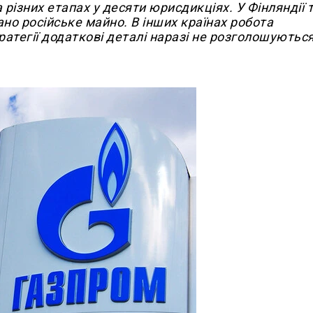
різних етапах у десяти юрисдикціях. У Фінляндії 
ано російське майно. В інших країнах робота
атегії додаткові деталі наразі не розголошуються"