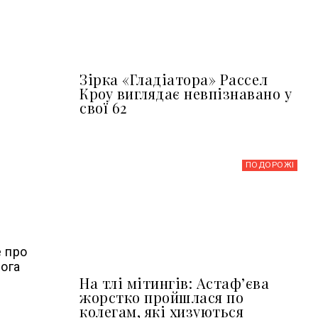
Зірка «Гладіатора» Рассел
Кроу виглядає невпізнавано у
свої 62
ПОДОРОЖІ
е про
мога
На тлі мітингів: Астафʼєва
жорстко пройшлася по
колегам, які хизуються