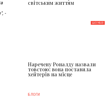
світським життям
та
, -
ШОУБIЗ
Наречену Роналду назвали
товстою: вона поставила
хейтерів на місце
БЛОГИ