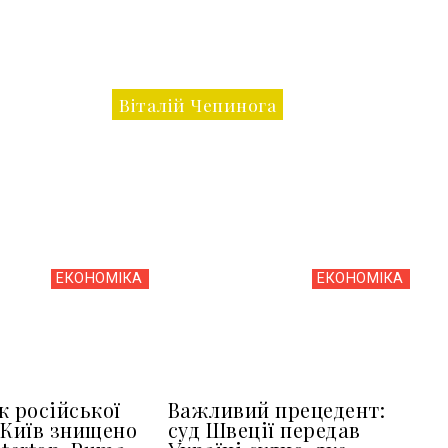
Віталій Чепинога
ЕКОНОМІКА
ЕКОНОМІКА
к російської
Важливий прецедент:
 Київ знищено
суд Швеції передав