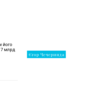
м його
37 млрд
Єгор Чечеринда