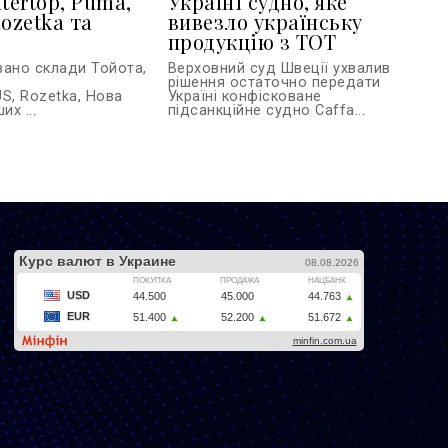
tertop, Puma,
Україні судно, яке
ozetka та
вивезло українську
продукцію з ТОТ
вано склади Тойота,
Верховний суд Швеції ухвалив
рішення остаточно передати
S, Rozetka, Нова
Україні конфісковане
их ...
підсанкційне судно Caffa...