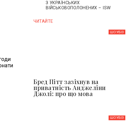
З УКРАЇНСЬКИХ
ВІЙСЬКОВОПОЛОНЕНИХ – ISW
ЧИТАЙТЕ
ШОУБIЗ
угоди
онати
Бред Пітт зазіхнув на
приватність Анджеліни
Джолі: про що мова
ШОУБIЗ