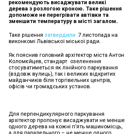
рекомендують висаджувати великі
дерева з розлогою кроною. Таке рішення
допоможе не перегрівати автівки та
зменшити температуру в місті загалом.
Таке рішення
затвердили
7 листопада на
виконкомі Львівської міської ради.
Як пояснив головний архітектор міста Антон
Коломєйцев, стандарт озеленення
стосуватиметься як лінійного паркування
(вздовж вулиць), так і великих відкритих
майданчиків біля торгівельних центрів,
офісів чи громадських установ.
Для перпендикулярного паркування
архітектор пропонує висаджувати не менше
одного дерева на кожні п’ять машиномісць,
а для паралельного – не менше одного