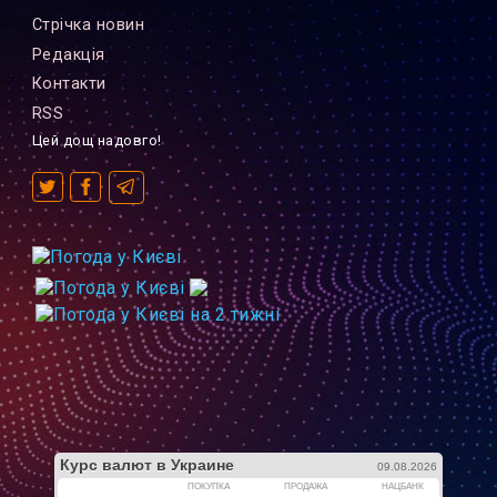
Стрiчка новин
Редакцiя
Контакти
RSS
Цей дощ надовго!