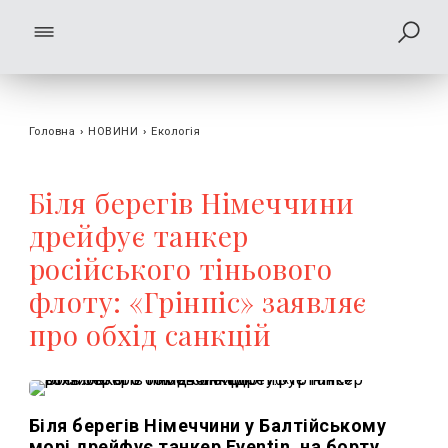
Головна
›
НОВИНИ
›
Екологія
Біля берегів Німеччини
дрейфує танкер
російського тіньового
флоту: «Грінпіс» заявляє
про обхід санкцій
Біля берегів Німеччини у Балтійському
морі дрейфує танкер Eventin, на борту