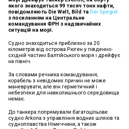
якого знаходиться 99 тисяч тонн нафти,
повідомляють Die Welt, Bild та
Der Spegiel
з посиланням на Центральне
командування ФРН з надзвичайних
ситуацій на морі.
Судно знаходиться приблизно за 20
кілометрів від острова Рюген у південно-
східній частині Балтійського моря і дрейфує
на північ.
За словами речника командування,
корабель з невідомих причин не може
маневрувати, але він герметичний і
небезпеки для навколишнього середовища
немає.
До танкера попрямували багатоцільове
судно Arkona з управління водних шляхів та
судноплавства Німеччини, а також