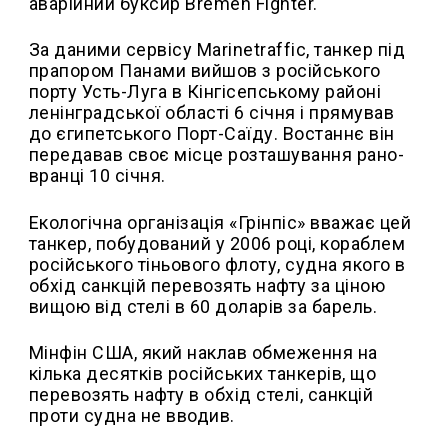
аварійний буксир Bremen Fighter.
За даними сервісу Marinetraffic, танкер під
прапором Панами вийшов з російського
порту Усть-Луга в Кінгісепському районі
ленінградської області 6 січня і прямував
до єгипетського Порт-Саїду. Востаннє він
передавав своє місце розташування рано-
вранці 10 січня.
Екологічна організація «Грінпіс» вважає цей
танкер, побудований у 2006 році, кораблем
російського тіньового флоту, судна якого в
обхід санкцій перевозять нафту за ціною
вищою від стелі в 60 доларів за барель.
Мінфін США, який наклав обмеження на
кілька десятків російських танкерів, що
перевозять нафту в обхід стелі, санкцій
проти судна не вводив.