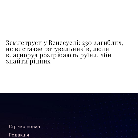
Землетруси у Венесуелі: 230 загиблих,
не вистачає рятувальників, люди
власноруч розгрібають руїни, аби
знайти рідних
Стрiчка новин
Редакцiя