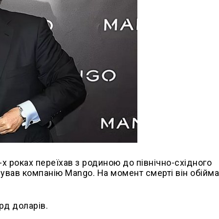
0-х роках переїхав з родиною до північно-східного
аснував компанію Mango. На момент смерті він обійм
лрд доларів.