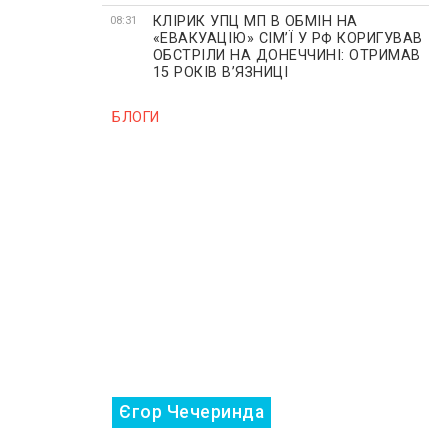
КЛІРИК УПЦ МП В ОБМІН НА
08:31
«ЕВАКУАЦІЮ» СІМʼЇ У РФ КОРИГУВАВ
ОБСТРІЛИ НА ДОНЕЧЧИНІ: ОТРИМАВ
15 РОКІВ ВʼЯЗНИЦІ
БЛОГИ
Єгор Чечеринда