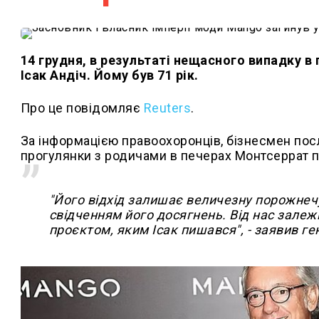
14 грудня, в результаті нещасного випадку в 
Ісак Андіч. Йому був 71 рік.
Про це повідомляє
Reuters
.
За інформацією правоохоронців, бізнесмен посли
прогулянки з родичами в печерах Монтсеррат 
"Його відхід залишає величезну порожнечу
свідченням його досягнень. Від нас зале
проєктом, яким Ісак пишався", - заявив г