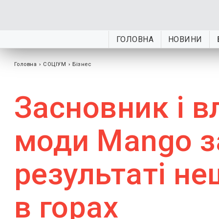
ГОЛОВНА
НОВИНИ
Головна
›
СОЦІУМ
›
Бізнес
Засновник і в
моди Mango з
результаті н
в горах