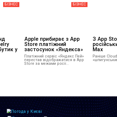
БІЗНЕС
БІЗНЕС
нд
Apple прибирає з App
З App St
elry
Store платіжний
російськ
бутик у
застосунок «Яндекса»
Max
Платіжний сервіс «Яндекс Пей»
Раніше Cloud
перестав відображатися в App
«шпигунським
Store за межами росії...