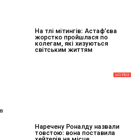
На тлі мітингів: Астафʼєва
жорстко пройшлася по
колегам, які хизуються
світським життям
ШОУБIЗ
ав
Наречену Роналду назвали
товстою: вона поставила
хейтерів на місце