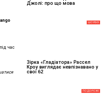
Джолі: про що мова
Mango
ШОУБIЗ
під час
Зірка «Гладіатора» Рассел
Кроу виглядає невпізнавано у
свої 62
шатися
ПОДОРОЖІ