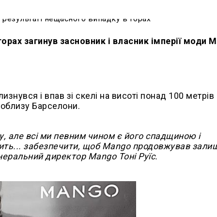
горах загинув засновник і власник імперії моди 
знувся і впав зі скелі на висоті понад 100 метрів 
поблизу Барселони.
, але всі ми певним чином є його спадщиною і
жить... забезпечити, щоб Mango продовжував зали
енеральний директор Mango Тоні Руїс.