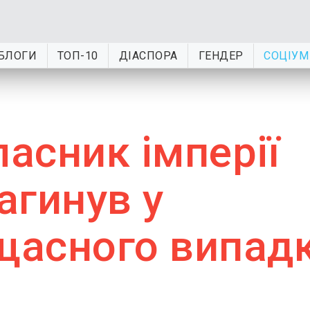
БЛОГИ
ТОП-10
ДІАСПОРА
ГЕНДЕР
СОЦІУМ
ласник імперії
агинув у
ещасного випад