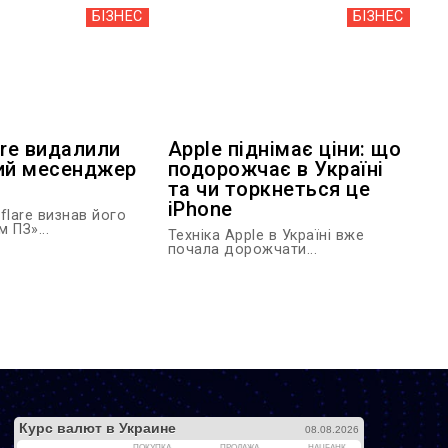
БІЗНЕС
БІЗНЕС
ore видалили
Apple піднімає ціни: що
ий месенджер
подорожчає в Україні
та чи торкнеться це
iPhone
flare визнав його
 ПЗ»...
Техніка Apple в Україні вже
почала дорожчати...