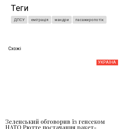
Теги
ДПСУ
еміграція
мандри
пасажиропотік
Схожi
УКРАЇНА
Зеленський обговорив із генсеком
НАТО Рютте постачання ракет-