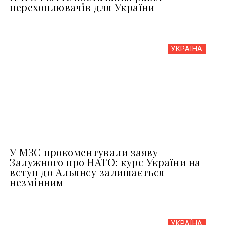
перехоплювачів для України
УКРАЇНА
У МЗС прокоментували заяву
Залужного про НАТО: курс України на
вступ до Альянсу залишається
незмінним
УКРАЇНА