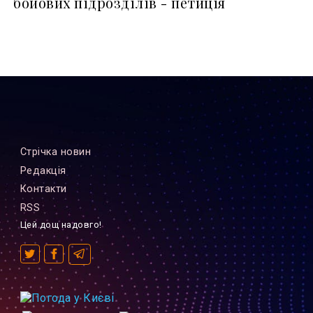
бойових підрозділів - петиція
Стрiчка новин
Редакцiя
Контакти
RSS
Цей дощ надовго!