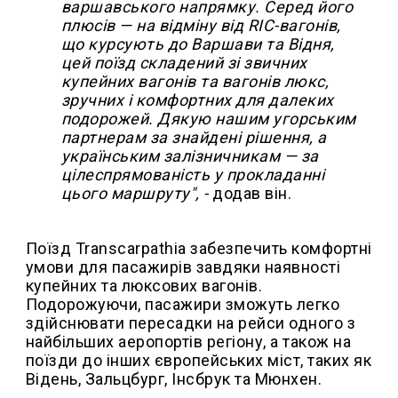
варшавського напрямку. Серед його
плюсів — на відміну від RIC-вагонів,
що курсують до Варшави та Відня,
цей поїзд складений зі звичних
купейних вагонів та вагонів люкс,
зручних і комфортних для далеких
подорожей. Дякую нашим угорським
партнерам за знайдені рішення, а
українським залізничникам — за
цілеспрямованість у прокладанні
цього маршруту", -
додав він.
Поїзд Transcarpathia забезпечить комфортні
умови для пасажирів завдяки наявності
купейних та люксових вагонів.
Подорожуючи, пасажири зможуть легко
здійснювати пересадки на рейси одного з
найбільших аеропортів регіону, а також на
поїзди до інших європейських міст, таких як
Відень, Зальцбург, Інсбрук та Мюнхен.