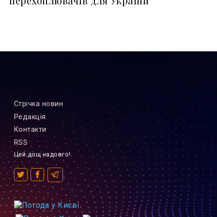
перехоплювачів для України
Стрiчка новин
Редакцiя
Контакти
RSS
Цей дощ надовго!