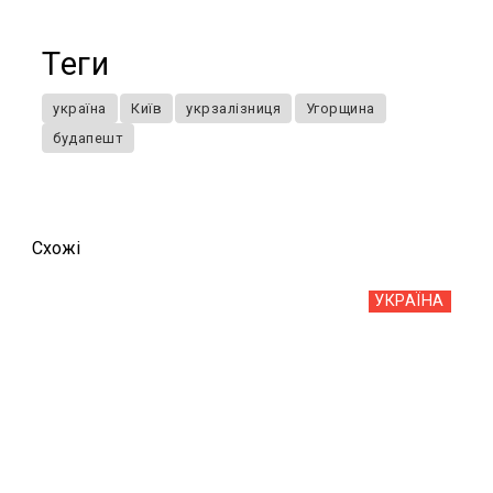
Теги
україна
Київ
укрзалізниця
Угорщина
будапешт
Схожi
УКРАЇНА