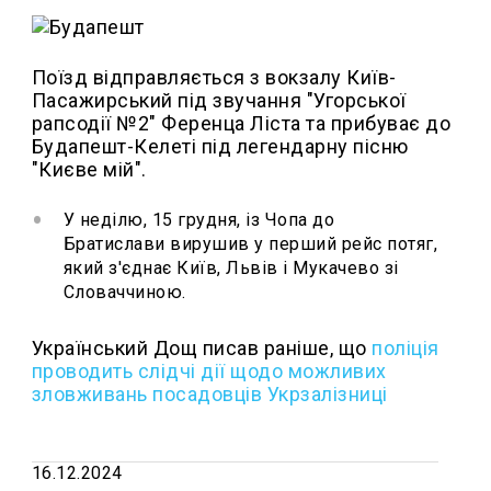
Поїзд відправляється з вокзалу Київ-
Пасажирський під звучання "Угорської
рапсодії №2" Ференца Ліста та прибуває до
Будапешт-Келеті під легендарну пісню
"Києве мій".
У неділю, 15 грудня, із Чопа до
Братислави вирушив у перший рейс потяг,
який з'єднає Київ, Львів і Мукачево зі
Словаччиною.
Український Дощ писав раніше, що
поліція
проводить слідчі дії щодо можливих
зловживань посадовців Укрзалізниці
16.12.2024