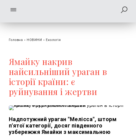
Головна
›
НОВИНИ
›
Екологія
Ямайку накрив
найсильніший ураган в
історії країни: є
руйнування і жертви
Надпотужний ураган "Мелісса", шторм
п'ятої категорії, досяг південного
узбережжя Ямайки з максимальною