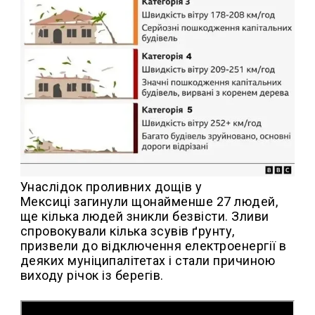
Унаслідок проливних дощів у
Мексиці загинули щонайменше 27 людей,
ще кілька людей зникли безвісти. Зливи
спровокували кілька зсувів ґрунту,
призвели до відключення електроенергії в
деяких муніципалітетах і стали причиною
виходу річок із берегів.