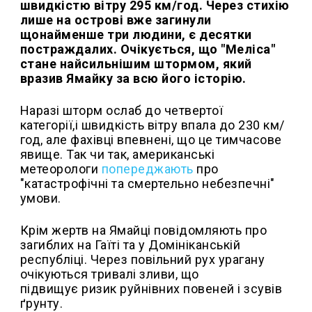
швидкістю вітру 295 км/год. Через стихію
лише на острові вже загинули
щонайменше три людини, є десятки
постраждалих. Очікується, що "Меліса"
стане найсильнішим штормом, який
вразив Ямайку за всю його історію.
Наразі шторм ослаб до четвертої
категорії,і швидкість вітру впала до 230 км/
год, але фахівці впевнені, що це тимчасове
явище. Так чи так, американські
метеорологи
попереджають
про
"катастрофічні та смертельно небезпечні"
умови.
Крім жертв на Ямайці повідомляють про
загиблих на Гаїті та у Домініканській
республіці. Через повільний рух урагану
очікуються тривалі зливи, що
підвищує ризик руйнівних повеней і зсувів
ґрунту.