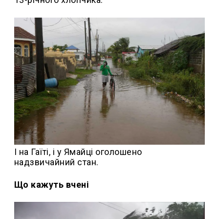
І на Гаїті, і у Ямайці оголошено
надзвичайний стан.
Що кажуть вчені