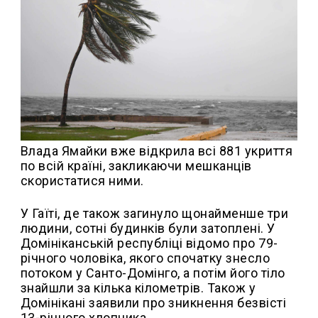
Влада Ямайки вже відкрила всі 881 укриття
по всій країні, закликаючи мешканців
скористатися ними.
У Гаїті, де також загинуло щонайменше три
людини, сотні будинків були затоплені. У
Домініканській республіці відомо про 79-
річного чоловіка, якого спочатку знесло
потоком у Санто-Домінго, а потім його тіло
знайшли за кілька кілометрів. Також у
Домінікані заявили про зникнення безвісті
13-річного хлопчика.