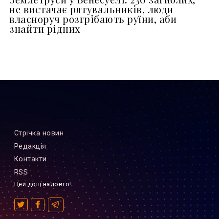
не вистачає рятувальників, люди
власноруч розгрібають руїни, аби
знайти рідних
Стрiчка новин
Редакцiя
Контакти
RSS
Цей дощ надовго!