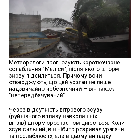
Метеорологи прогнозують короткочасне
ослаблення "Меліси", після якого шторм
знову підсилиться. Причому вони
стверджують, що цей ураган не лише
надзвичайно небезпечний – він також
"непередбачуваний".
Через відсутність вітрового зсуву
(руйнівного впливу навколишніх
вітрів) шторм зростає і зміцнюється. Коли
зсув сильний, він нібито розриває урагани
та послаблює їх, але в цьому випадку