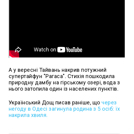
А у вересні Тайвань накрив потужний
супертайфун "Рагаса". Стихія пошкодила
природну дамбу на гірському озері, вода з
нього затопила один із населених пунктів.
Український Дощ писав раніше, що
через
негоду в Одесі загинула родина з 5 осіб: їх
накрила хвиля.