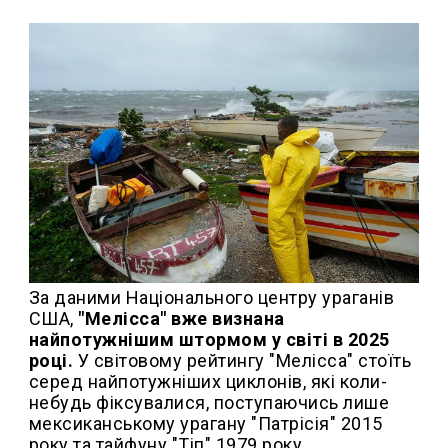
За даними Національного центру ураганів
США,
"Мелісса" вже визнана
найпотужнішим штормом у світі в 2025
році.
У світовому рейтингу "Мелісса" стоїть
серед найпотужніших циклонів, які коли-
небудь фіксувалися, поступаючись лише
мексиканському урагану "Патрісія" 2015
року та тайфуну "Тіп" 1979 року.