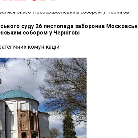
арського суду 26 листопада заборонив Московсь
нським собором у Чернігові
ратегічних комунікацій.