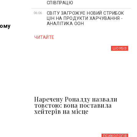
СПІВПРАЦЮ
СВІТУ ЗАГРОЖУЄ НОВИЙ СТРИБОК
06:06
ЦІН НА ПРОДУКТИ ХАРЧУВАННЯ -
АНАЛІТИКА ООН
кому
ЧИТАЙТЕ
ШОУБIЗ
Наречену Роналду назвали
товстою: вона поставила
хейтерів на місце
ПСИХОЛОГІЯ