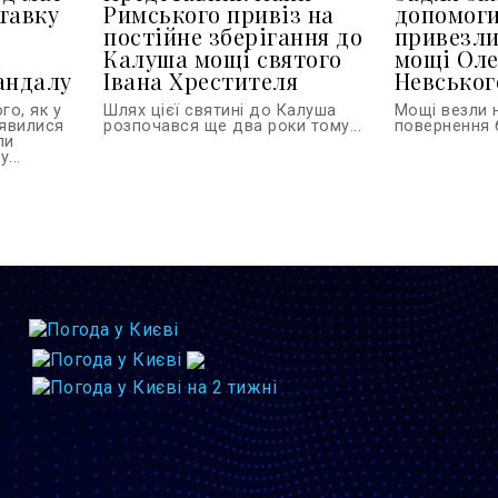
тавку
Римського привіз на
допомоги
постійне зберігання до
привезли
і
Калуша мощі святого
мощі Ол
андалу
Івана Хрестителя
Невського
го, як у
Шлях цієї святині до Калуша
Мощі везли 
'явилися
розпочався ще два роки тому...
повернення б
ли
...