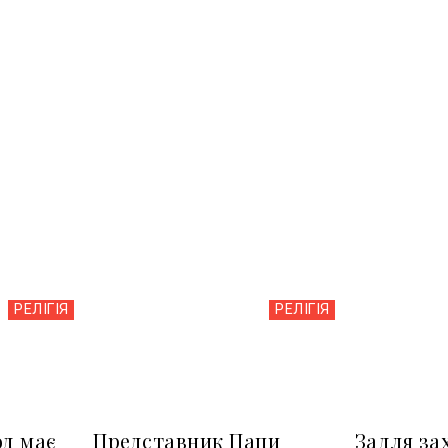
РЕЛІГІЯ
РЕЛІГІЯ
д має
Представник Папи
Задля зах