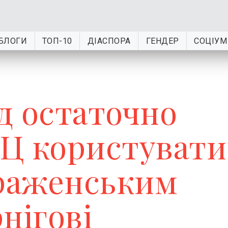
БЛОГИ
ТОП-10
ДІАСПОРА
ГЕНДЕР
СОЦІУМ
д остаточно
Ц користувати
раженським
нігові