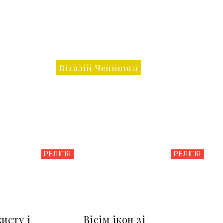
Віталій Чепинога
РЕЛІГІЯ
РЕЛІГІЯ
исту і
Вісім ікон зі