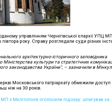
оданому управлінням Чернігівської єпархії УПЦ МП
півтора року. Справу розглядали суди різних інста
онального архітектурно-історичного заповідника
ю Міністерства культури та стратегічних комуніка
го законодавства України", – зазначили в Мінкул
 церкві Московського патріархату обмежили доступ 
ьш ніж на 30 років.
 МП з Мелітополя оголосили підозру: шпигував за