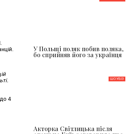
.
У Польщі поляк побив поляка,
нцій.
бо сприйняв його за українця
цій
ШОУБIЗ
ьті.
до 4
Акторка Світлицька після