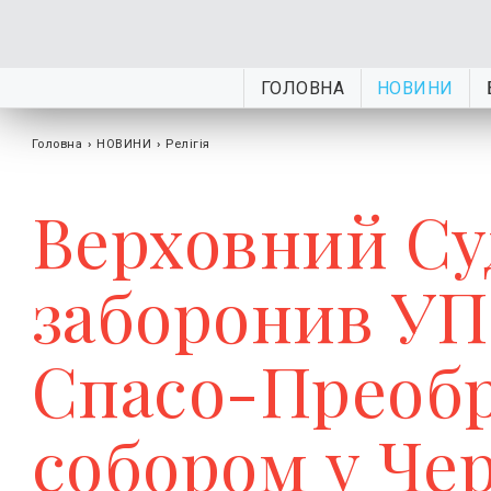
ГОЛОВНА
НОВИНИ
Головна
›
НОВИНИ
›
Релігія
Верховний Су
заборонив УП
Спасо-Преоб
собором у Чер