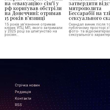
на «евакуацію» сімʼї у
затвердити відс
рф коригував обстріли
митрополита
на Донеччині: отримав
Бессарабії на тл
15 років вʼязниці
сексуального ск
15 років увʼязнення отримав
Скандал виник після то
клірик УПЦ МП, якого затримали
публічному просторі з
у 2025 році за шпигунство на
фото- та відеоматеріа
росіян...
сексуального характеру
Стрiчка новин
Редакцiя
Контакти
RSS