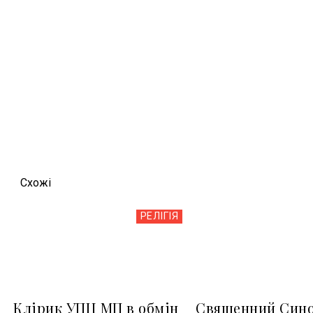
Схожi
РЕЛІГІЯ
Клірик УПЦ МП в обмін
Священний Сино