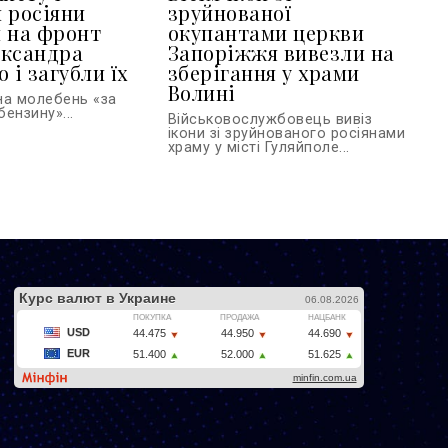
 росіяни
зруйнованої
 на фронт
окупантами церкви
ександра
Запоріжжя вивезли на
 і загубли їх
зберігання у храми
Волині
на молебень «за
ензину»...
Військовослужбовець вивіз
ікони зі зруйнованого росіянами
храму у місті Гуляйполе...