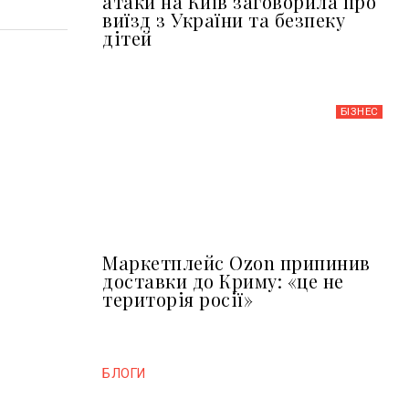
атаки на Київ заговорила про
виїзд з України та безпеку
дітей
БІЗНЕС
Маркетплейс Ozon припинив
доставки до Криму: «це не
територія росії»
БЛОГИ