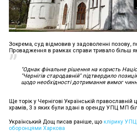
Зокрема, суд відмовив у задоволенні позову, п
Провадження в рамках справи тривало більш як 
"Однак фінальне рішення на користь Наці
"Чернігів стародавній" підтвердило позиці
щодо необхідності дотримання вимог чинно
Ще торік у Чернігові Українській православній
храмів, 3 з яких були здані в оренду УПЦ МП біл
Український Дощ писав раніше, що
клірику УПЦ
оборонцями Харкова