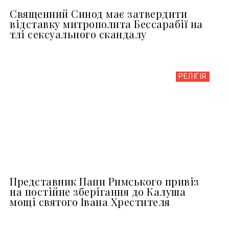
Священний Синод має затвердити
відставку митрополита Бессарабії на
тлі сексуального скандалу
РЕЛІГІЯ
Представник Папи Римського привіз
на постійне зберігання до Калуша
мощі святого Івана Хрестителя