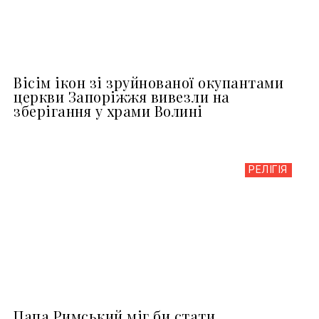
Вісім ікон зі зруйнованої окупантами
церкви Запоріжжя вивезли на
зберігання у храми Волині
РЕЛІГІЯ
Папа Римський міг би стати