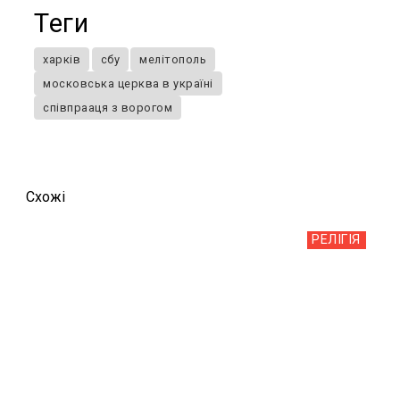
Теги
харків
сбу
мелітополь
московська церква в україні
співпрааця з ворогом
Схожi
РЕЛІГІЯ