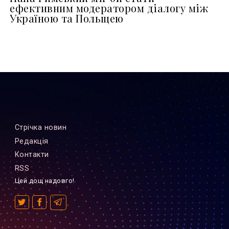
ефективним модератором діалогу між
Україною та Польщею
Стрiчка новин
Редакцiя
Контакти
RSS
Цей дощ надовго!