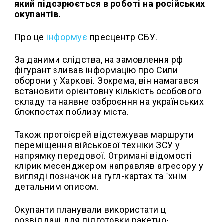
який підозрюється в роботі на російських
окупантів.
Про це
інформує
пресцентр СБУ.
За даними слідства, на замовлення рф
фігурант зливав інформацію про Сили
оборони у Харкові. Зокрема, він намагався
встановити орієнтовну кількість особового
складу та наявне озброєння на українських
блокпостах поблизу міста.
Також протоієрей відстежував маршрути
переміщення військової техніки ЗСУ у
напрямку передової. Отримані відомості
клірик месенджером направляв агресору у
вигляді позначок на гугл-картах та їхнім
детальним описом.
Окупанти планували використати ці
розвіддані для підготовки ракетно-