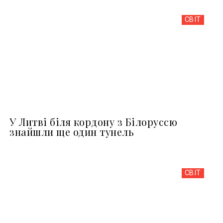
СВІТ
У Литві біля кордону з Білоруссю
знайшли ще один тунель
СВІТ