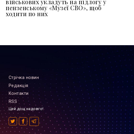
військових укладуть на підлогу у
пензенському «Музеї СВО», щоб
ходити по них
Стрiчка новин
Редакцiя
Контакти
RSS
Цей дощ надовго!