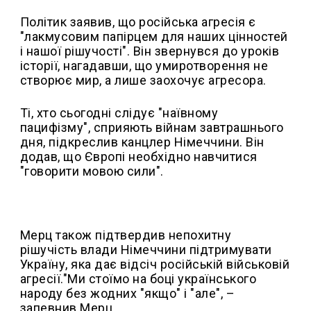
Політик заявив, що російська агресія є
"лакмусовим папірцем для наших цінностей
і нашої рішучості". Він звернувся до уроків
історії, нагадавши, що умиротворення не
створює мир, а лише заохочує агресора.
Ті, хто сьогодні слідує "наївному
пацифізму", сприяють війнам завтрашнього
дня, підкреслив канцлер Німеччини. Він
додав, що Європі необхідно навчитися
"говорити мовою сили".
Мерц також підтвердив непохитну
рішучість влади Німеччини підтримувати
Україну, яка дає відсіч російській військовій
агресії."Ми стоїмо на боці українського
народу без жодних "якщо" і "але", –
запевнив Мерц.