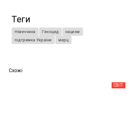
Теги
Німеччина
Геноцид
нацизм
підтримка України
мерц
Схожi
СВІТ