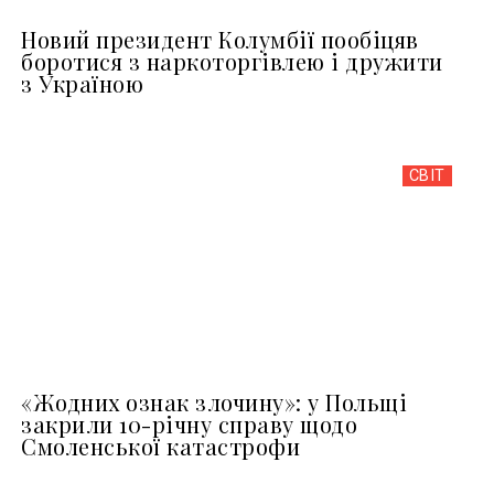
Новий президент Колумбії пообіцяв
боротися з наркоторгівлею і дружити
з Україною
СВІТ
«Жодних ознак злочину»: у Польщі
закрили 10-річну справу щодо
Смоленської катастрофи