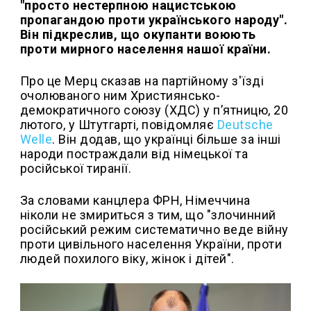
"просто нестерпною нацистською
пропагандою проти українського народу".
Він підкреслив, що окупанти воюють
проти мирного населення нашої країни.
Про це Мерц сказав на партійному з'їзді
очолюваного ним Християнсько-
демократичного союзу (ХДС) у пʼятницю, 20
лютого, у Штутгарті, повідомляє
Deutsche
Welle
. Він додав, що українці більше за інші
народи постраждали від німецької та
російської тиранії.
За словами канцлера ФРН, Німеччина
ніколи не змириться з тим, що "злочинний
російський режим систематично веде війну
проти цивільного населення України, проти
людей похилого віку, жінок і дітей".