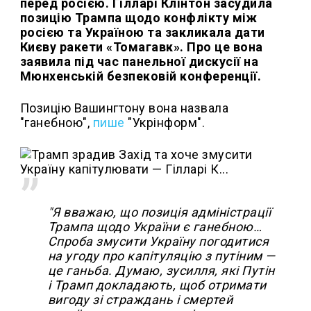
перед росією. Гілларі Клінтон засудила
позицію Трампа щодо конфлікту між
росією та Україною та закликала дати
Києву ракети «Томагавк». Про це вона
заявила під час панельної дискусії на
Мюнхенській безпековій конференції.
Позицію Вашингтону вона назвала
"ганебною",
пише
"Укрінформ".
"Я вважаю, що позиція адміністрації
Трампа щодо України є ганебною…
Спроба змусити Україну погодитися
на угоду про капітуляцію з путіним —
це ганьба. Думаю, зусилля, які Путін
і Трамп докладають, щоб отримати
вигоду зі страждань і смертей