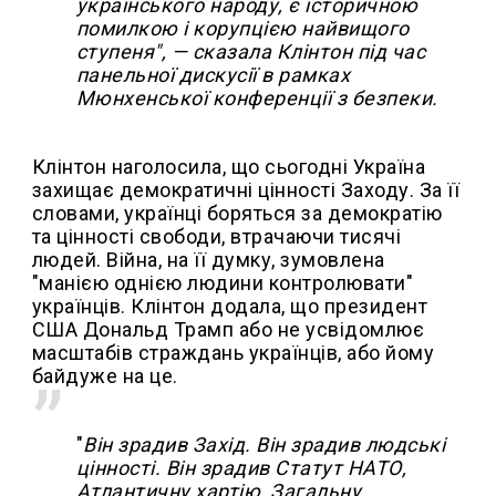
українського народу, є історичною
помилкою і корупцією найвищого
ступеня", — сказала Клінтон під час
панельної дискусії в рамках
Мюнхенської конференції з безпеки.
Клінтон наголосила, що сьогодні Україна
захищає демократичні цінності Заходу. За її
словами, українці боряться за демократію
та цінності свободи, втрачаючи тисячі
людей. Війна, на її думку, зумовлена
"манією однією людини контролювати"
українців. Клінтон додала, що президент
США Дональд Трамп або не усвідомлює
масштабів страждань українців, або йому
байдуже на це.
"
Він зрадив Захід. Він зрадив людські
цінності. Він зрадив Статут НАТО,
Атлантичну хартію, Загальну