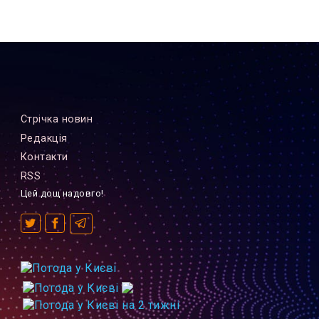
Стрiчка новин
Редакцiя
Контакти
RSS
Цей дощ надовго!