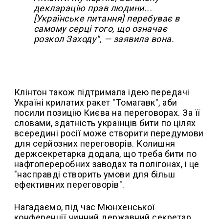
декларацію прав людини...
[Українське питання] перебуває в
самому серці того, що означає
розкол Заходу", — заявила вона.
Клінтон також підтримала ідею передачі
Україні крилатих ракет "Томагавк", аби
посили позицію Києва на переговорах. За її
словами, здатність українців бити по цілях
всередині росії може створити передумови
для серйозних переговорів. Колишня
держсекретарка додала, що треба бити по
нафтопереробних заводах та полігонах, і це
"насправді створить умови для більш
ефективних переговорів".
Нагадаємо, під час Мюнхенської
конференції чинний державний секретар