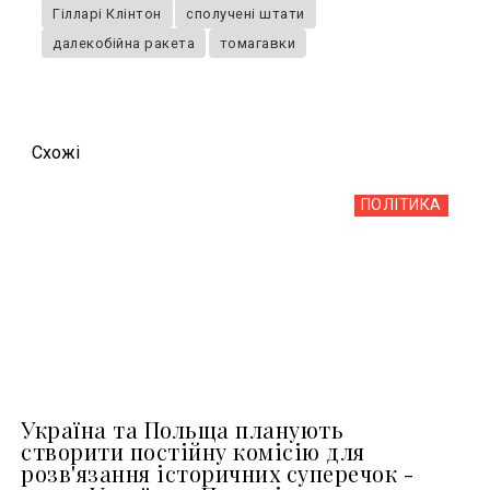
Гілларі Клінтон
сполучені штати
далекобійна ракета
томагавки
Схожi
ПОЛІТИКА
Україна та Польща планують
створити постійну комісію для
розв'язання історичних суперечок -