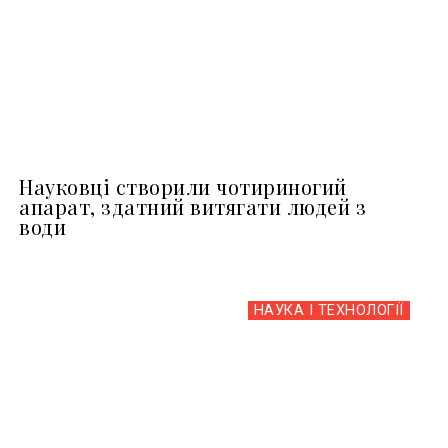
Науковці створили чотириногий
апарат, здатний витягати людей з
води
НАУКА І ТЕХНОЛОГІЇ