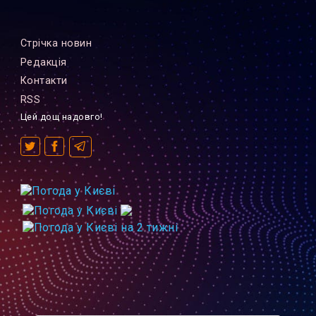
Стрiчка новин
Редакцiя
Контакти
RSS
Цей дощ надовго!