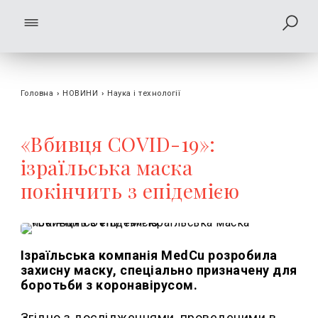
Головна
›
НОВИНИ
›
Наука і технології
«Вбивця COVID-19»:
ізраїльська маска
покінчить з епідемією
Ізраїльська компанія MedCu розробила
захисну маску, спеціально призначену для
боротьби з коронавірусом.
Згідно з дослідженнями, проведеними в