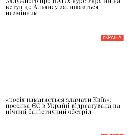
Залужного про НАТО: курс України на
вступ до Альянсу залишається
незмінним
УКРАЇНА
«росія намагається зламати Київ»:
посолка ЄС в Україні відреагувала на
нічний балістичний обстріл