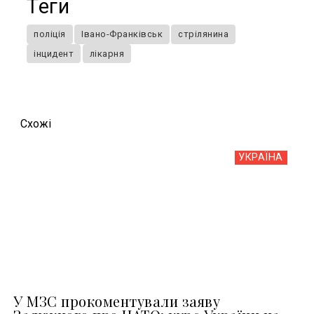
Теги
поліція
Івано-Франківськ
стрілянина
інцидент
лікарня
Схожi
УКРАЇНА
У МЗС прокоментували заяву