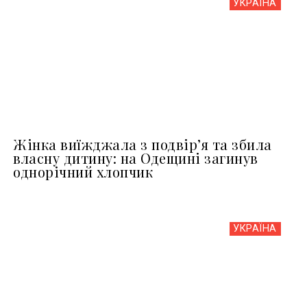
УКРАЇНА
Жінка виїжджала з подвір’я та збила
власну дитину: на Одещині загинув
однорічний хлопчик
УКРАЇНА