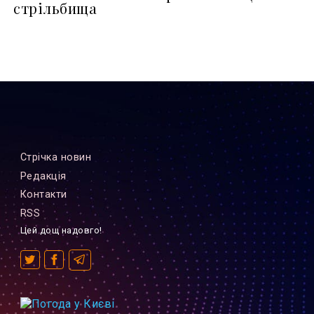
стрільбища
Стрiчка новин
Редакцiя
Контакти
RSS
Цей дощ надовго!