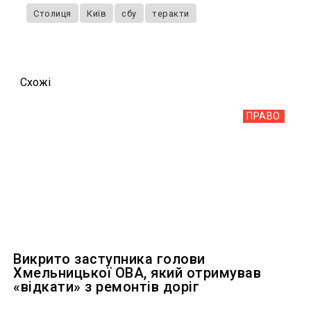
Столиця
Київ
сбу
теракти
Схожi
ПРАВО
Викрито заступника голови
Хмельницької ОВА, який отримував
«відкати» з ремонтів доріг