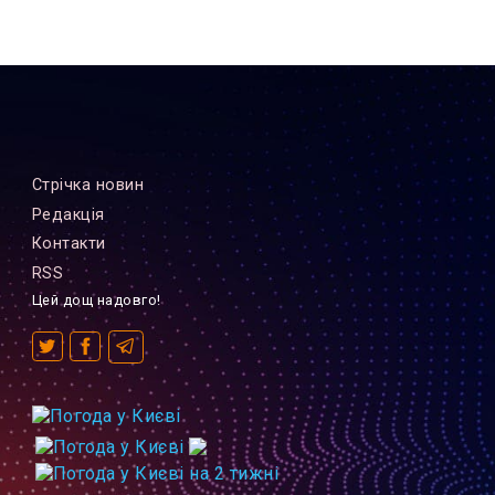
Стрiчка новин
Редакцiя
Контакти
RSS
Цей дощ надовго!