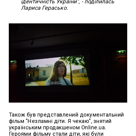
ідентичність України", - поділилась
Лариса Герасько.
Також був представлений документальний
фільм "Незламні діти. Я чекаю", знятий
українським продакшеном Online.ua.
Героями фільму стали діти, які були