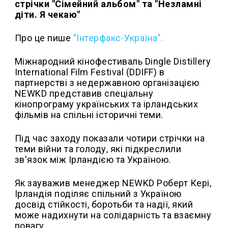
стрічки "Сімейний альбом" та "Незламні
діти. Я чекаю"
Про це пише
"Інтерфакс-Україна".
Міжнародний кінофестиваль Dingle Distillery
International Film Festival (DDIFF) в
партнерстві з недержавною організацією
NEWKD представив спеціальну
кінопрограму українських та ірландських
фільмів на спільні історичні теми.
Під час заходу показали чотири стрічки на
теми війни та голоду, які підкреслили
зв'язок між Ірландією та Україною.
Як зауважив менеджер NEWKD Роберт Кері,
Ірландія поділяє спільний з Україною
досвід стійкості, боротьби та надії, який
може надихнути на солідарність та взаємну
повагу.