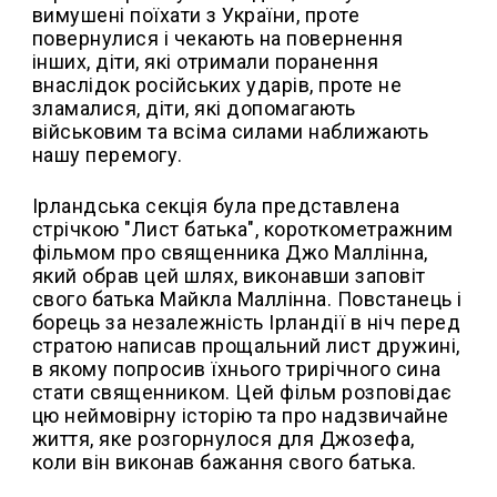
вимушені поїхати з України, проте
повернулися і чекають на повернення
інших, діти, які отримали поранення
внаслідок російських ударів, проте не
зламалися, діти, які допомагають
військовим та всіма силами наближають
нашу перемогу.
Ірландська секція була представлена
стрічкою "Лист батька", короткометражним
фільмом про священника Джо Маллінна,
який обрав цей шлях, виконавши заповіт
свого батька Майкла Маллінна. Повстанець і
борець за незалежність Ірландії в ніч перед
стратою написав прощальний лист дружині,
в якому попросив їхнього трирічного сина
стати священником. Цей фільм розповідає
цю неймовірну історію та про надзвичайне
життя, яке розгорнулося для Джозефа,
коли він виконав бажання свого батька.