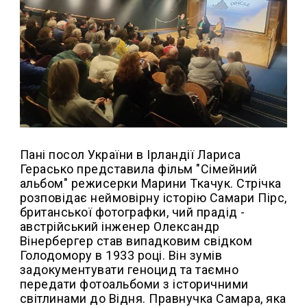
Пані посол України в Ірландії Лариса
Герасько представила фільм "Сімейний
альбом" режисерки Марини Ткачук. Стрічка
розповідає неймовірну історію Самари Пірс,
британської фотографки, чий прадід -
австрійський інженер Олександр
Вінербергер став випадковим свідком
Голодомору в 1933 році. Він зумів
задокументувати геноцид та таємно
передати фотоальбоми з історичними
світлинами до Відня. Правнучка Самара, яка