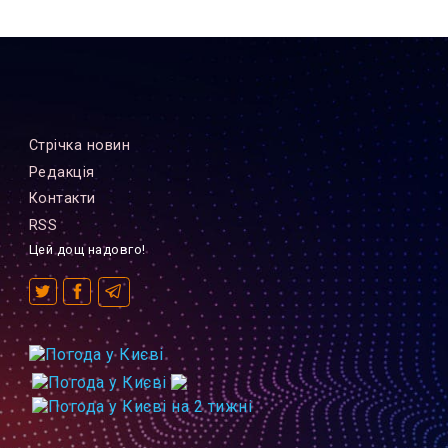
Стрiчка новин
Редакцiя
Контакти
RSS
Цей дощ надовго!