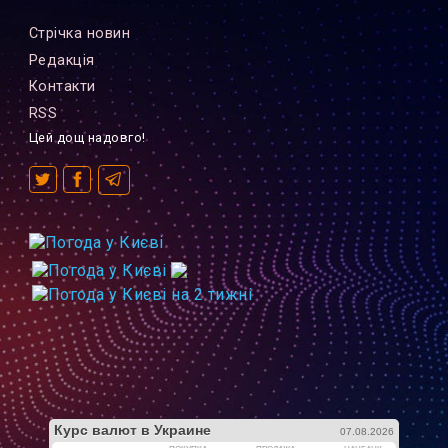
Стрiчка новин
Редакцiя
Контакти
RSS
Цей дощ надовго!