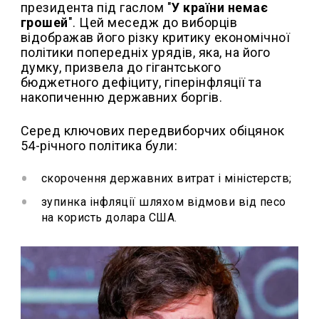
президента під гаслом "
У країни немає
грошей
". Цей меседж до виборців
відображав його різку критику економічної
політики попередніх урядів, яка, на його
думку, призвела до гігантського
бюджетного дефіциту, гіперінфляції та
накопиченню державних боргів.
Серед ключових передвиборчих обіцянок
54-річного політика були:
скорочення державних витрат і міністерств;
зупинка інфляції шляхом відмови від песо
на користь долара США.