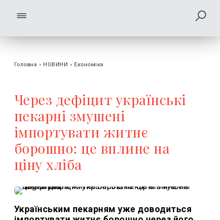
Головна
›
НОВИНИ
›
Економіка
Через дефіцит українські
пекарні змушені
імпортувати житнє
борошно: це вплине на
ціну хліба
Українським пекарням уже доводиться
імпортувати житнє борошно через його