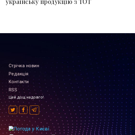
українську продукцію з ТОТ
Стрiчка новин
Редакцiя
Контакти
RSS
Цей дощ надовго!