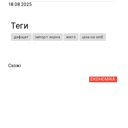
18.08.2025
Теги
дефіцит
імпорт зерна
жито
ціна на хліб
Схожi
ЕКОНОМІКА