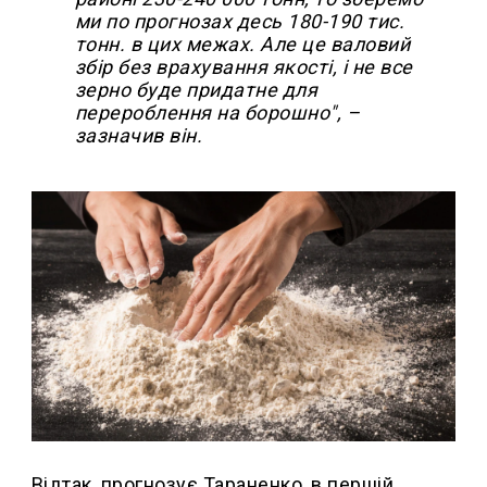
ми по прогнозах десь 180-190 тис.
тонн. в цих межах. Але це валовий
збір без врахування якості, і не все
зерно буде придатне для
перероблення на борошно", –
зазначив він.
Відтак, прогнозує Тараненко, в першій