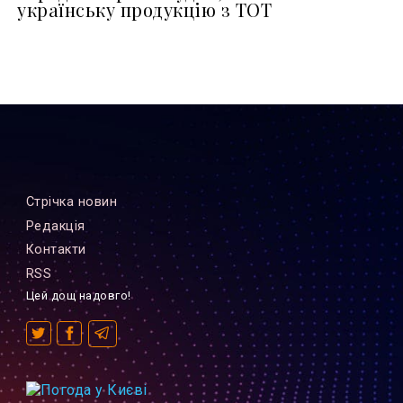
українську продукцію з ТОТ
Стрiчка новин
Редакцiя
Контакти
RSS
Цей дощ надовго!