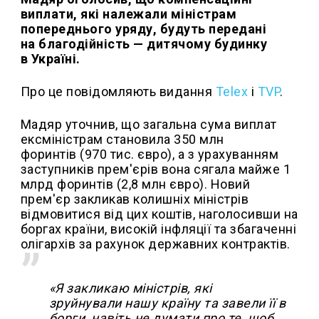
виплати, які належали міністрам
попереднього уряду, будуть передані
на благодійність — дитячому будинку
в Україні.
Про це повідомляють видання
Telex
і
TVP
.
Мадяр уточнив, що загальна сума виплат
ексміністрам становила 350 млн
форинтів (970 тис. євро), а з урахуванням
заступників прем'єрів вона сягала майже 1
млрд форинтів (2,8 млн євро). Новий
прем'єр закликав колишніх міністрів
відмовитися від цих коштів, наголосивши на
боргах країни, високій інфляції та збагаченні
олігархів за рахунок державних контрактів.
«Я закликаю міністрів, які
зруйнували нашу країну та завели її в
борги, навіть не думати про те, щоб