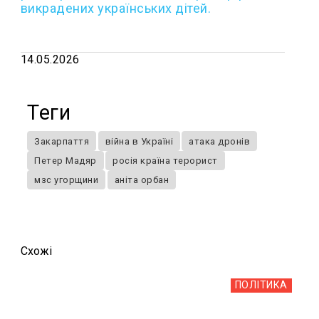
викрадених українських дітей.
14.05.2026
Теги
Закарпаття
війна в Україні
атака дронів
Петер Мадяр
росія країна терорист
мзс угорщини
аніта орбан
Схожi
ПОЛІТИКА