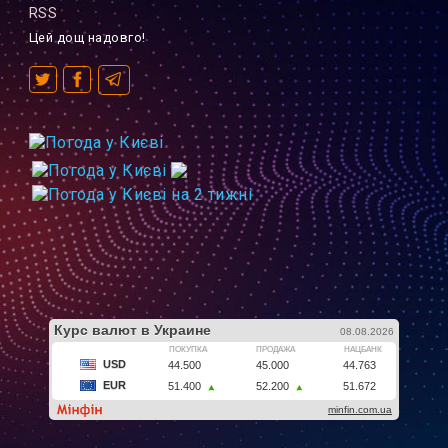
RSS
Цей дощ надовго!