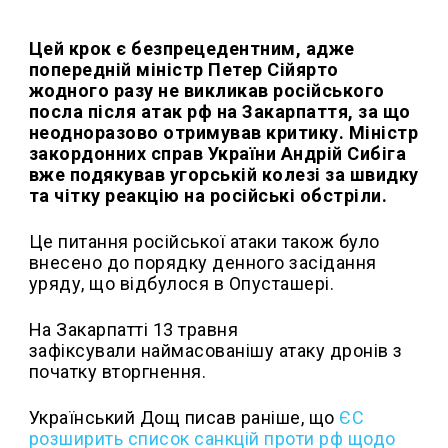
Цей крок є безпрецедентним, адже
попередній міністр Петер Сійярто
жодного разу не викликав російського
посла після атак рф на Закарпаття, за що
неодноразово отримував критику. Міністр
закордонних справ України Андрій Сибіга
вже подякував угорській колезі за швидку
та чітку реакцію на російські обстріли.
Це питання російської атаки також було
внесено до порядку денного засідання
уряду, що відбулося в Опусташері.
На Закарпатті 13 травня
зафіксували наймасованішу атаку дронів з
початку вторгнення.
Український Дощ писав раніше, що
ЄС
розширить список санкцій проти рф щодо