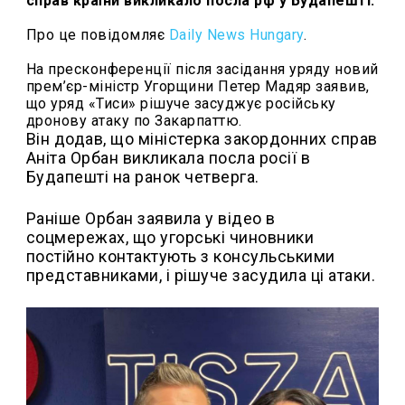
справ країни викликало посла рф у Будапешті.
Про це повідомляє
Daily News Hungary
.
На пресконференції після засідання уряду новий
прем’єр-міністр Угорщини Петер Мадяр заявив,
що уряд «Тиси» рішуче засуджує російську
дронову атаку по Закарпаттю.
Він додав, що міністерка закордонних справ
Аніта Орбан викликала посла росії в
Будапешті на ранок четверга.
Раніше Орбан заявила у відео в
соцмережах, що угорські чиновники
постійно контактують з консульськими
представниками, і рішуче засудила ці атаки.