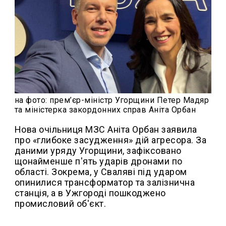
на фото: прем’єр-міністр Угорщини Петер Мадяр
та міністерка закордонних справ Аніта Орбан
Нова очільниця МЗС Аніта Орбан заявила
про «глибоке засудження» дій агресора. За
даними уряду Угорщини, зафіксовано
щонайменше п'ять ударів дронами по
області. Зокрема, у Сваляві під ударом
опинилися трансформатор та залізнична
станція, а в Ужгороді пошкоджено
промисловий об'єкт.