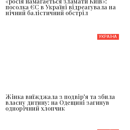
«росія намагається зламати Київ»:
посолка ЄС в Україні відреагувала на
нічний балістичний обстріл
УКРАЇНА
Жінка виїжджала з подвір’я та збила
власну дитину: на Одещині загинув
однорічний хлопчик