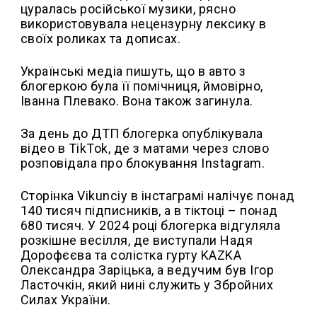
цуралась російської музики, рясно
використовувала нецензурну лексику в
своїх роликах та дописах.
Українські медіа пишуть, що в авто з
блогеркою була її помічниця, ймовірно,
Іванна Плевако. Вона також загинула.
За день до ДТП блогерка опублікувала
відео в TikTok, де з матами через слово
розповідала про блокування Instagram.
Сторінка Vikunciy в інстаграмі налічує понад
140 тисяч підписників, а в тіктоці – понад
680 тисяч. У 2024 році блогерка відгуляла
розкішне весілля, де виступали Надя
Дорофєєва та солістка гурту KAZKA
Олександра Заріцька, а ведучим був Ігор
Ласточкін, який нині служить у Збройних
Силах України.