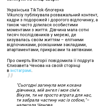
Українська TikTok-блогерка
Vikunciy публікувала розважальний контент,
кадри з подорожей і дорогого відпочинку, а
також часто ділилася особистими
моментами з життя. Дівчина мала сотні
тисяч послідовників у мережі, де
хизувалась своїм життям – елітними
відпочинками, розкішними закладами,
апартаментами, прикрасами та автівками.
Про смерть Вікторії повідомила її подруга
Єлизавета Ченова на своїй сторінці
в
інстаграмі
.
"Сьогодні загинула моя кохана
дівчинка, мій ангел і моя сім'я.
Вікуля, ти не просто втрата для нас,
ти забрала частину нас із собою,"–
написала Ченова.