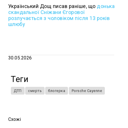
Український Дощ писав раніше, що
д
онька
скандальної Сніжани Єгорової
розлучається з чоловіком після 13 років
шлюбу
30.05.2026
Теги
ДТП
смерть
блогерка
Porsche Cayenne
Схожi