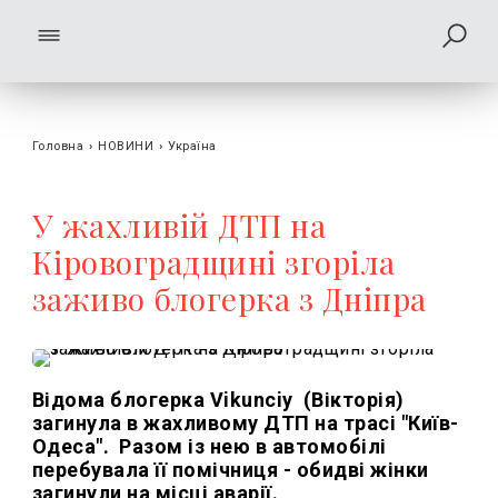
Головна
›
НОВИНИ
›
Україна
У жахливій ДТП на
Кіровоградщині згоріла
заживо блогерка з Дніпра
Відома блогерка Vikunciy (Вікторія)
загинула в жахливому ДТП на трасі "Київ-
Одеса". Разом із нею в автомобілі
перебувала її помічниця - обидві жінки
загинули на місці аварії.