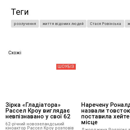
Теги
розлучення
життя відомих людей
Стася Ровінська
ж
Схожi
ШОУБIЗ
Зірка «Гладіатора»
Наречену Ронал
Рассел Кроу виглядає
назвали товстою
невпізнавано у свої 62
поставила хейте
місце
62-річний новозеландський
кіноактор Рассел Кроу розповів
Джорджина Родрігес в