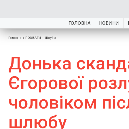
ГОЛОВНА
НОВИНИ
Головна
›
РОЗВАГИ
›
Шоубiз
Донька сканд
Єгорової розл
чоловіком піс
шлюбу