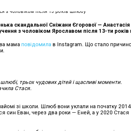
онька скандальної Сніжани Єгорової — Анастасія
учення з чоловіком Ярославом після 13-ти років
ова мама
повідомила
в Instagram. Що стало причин
и.
 шлюбі, трьох чудових дітей і щасливі моменти.
ачила Стася.
найомі зі школи. Шлюб вони уклали на початку 2014
 син Еван, через два роки — Еней, а у 2020 Стася