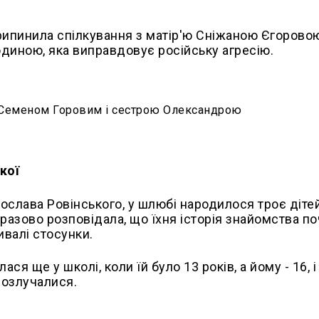
припинила спілкування з матір'ю Сніжаною Єгорово
юдиною, яка виправдовує російську агресію.
м Семеном Горовим і сестрою Олександрою
кої
рослава Ровінського, у шлюбі народилося троє діте
разово розповідала, що їхня історія знайомства п
ивалі стосунки.
я ще у школі, коли їй було 13 років, а йому - 16, і
розлучалися.