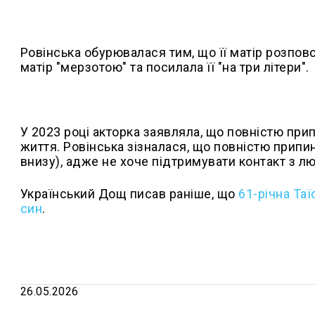
Ровінська обурювалася тим, що її матір розпов
матір "мерзотою" та посилала її "на три літери".
У 2023 році акторка заявляла, що повністю прип
життя. Ровінська зізналася, що повністю прип
внизу), адже не хоче підтримувати контакт з л
Український Дощ писав раніше, що
61-річна Таї
син
.
26.05.2026