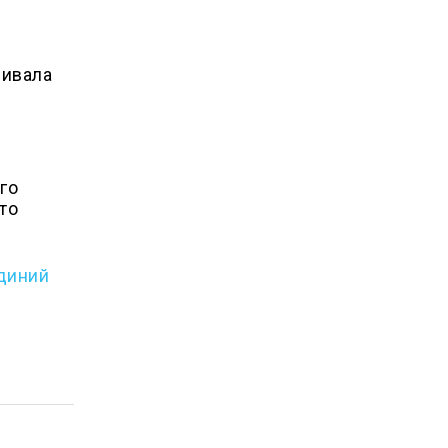
зивала
ого
то
єдиний