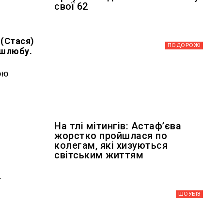
свої 62
 (Стася)
ПОДОРОЖІ
 шлюбу.
ою
На тлі мітингів: Астафʼєва
жорстко пройшлася по
колегам, які хизуються
світським життям
.
ШОУБIЗ