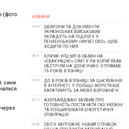
ю (фото
НОВИНИ
ШЕВРОНИ ТА ДОКУМЕНТИ
10:49
УКРАЇНСЬКИХ ВІЙСЬКОВИХ
УКЛАДУТЬ НА ПІДЛОГУ У
ПЕНЗЕНСЬКОМУ «МУЗЕЇ СВО», ЩОБ
ХОДИТИ ПО НИХ
КЛІРИК УПЦ МП В ОБМІН НА
08:31
«ЕВАКУАЦІЮ» СІМʼЇ У РФ КОРИГУВАВ
ОБСТРІЛИ НА ДОНЕЧЧИНІ: ОТРИМАВ
15 РОКІВ ВʼЯЗНИЦІ
ДО 8 РОКІВ В'ЯЗНИЦІ ЗА ЦЬКУВАННЯ
07:20
й: сини
В ІНТЕРНЕТІ: У ПОЛЬЩІ ЖОРСТКІШЕ
очалася
КАРАТИМУТЬ ЗА МОВУ ВОРОЖНЕЧІ
АЗЕРБАЙДЖАН ЗАЯВИВ ПРО
06:12
ГОТОВНІСТЬ ПОСТАЧАТИ ГАЗ УКРАЇНІ
 через
ТА РОЗШИРЮВАТИ ЕНЕРГЕТИЧНУ
СПІВПРАЦЮ
СВІТУ ЗАГРОЖУЄ НОВИЙ СТРИБОК
06:06