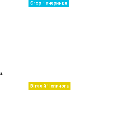
Єгор Чечеринда
й.
Віталій Чепинога