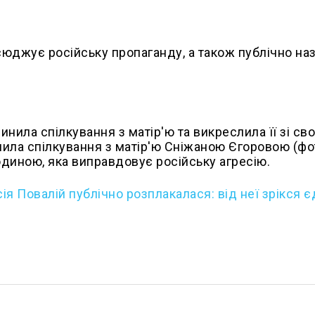
сюджує російську пропаганду, а також публічно на
инила спілкування з матір'ю та викреслила її зі св
инила спілкування з матір'ю Сніжаною Єгоровою (фо
юдиною, яка виправдовує російську агресію.
сія Повалій публічно розплакалася: від неї зрікся 