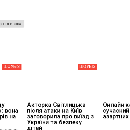
иття в сша
ШОУБIЗ
ШОУБIЗ
ду
Акторка Світлицька
Онлайн к
: вона
після атаки на Київ
сучасний
рів на
заговорила про виїзд з
азартних 
України та безпеку
дітей
ідповіла