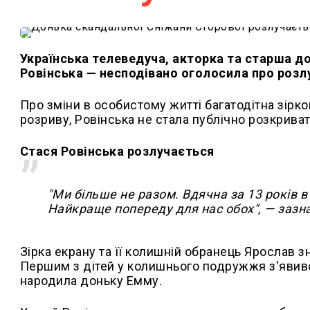
Українська телеведуча, акторка та старша д
Ровінська — несподівано оголосила про розл
Про зміни в особистому житті багатодітна зірк
розриву, Ровінська не стала публічно розкриват
Стася Ровінська розлучається
"Ми більше не разом. Вдячна за 13 років в
Найкраще попереду для нас обох", — зазн
Зірка екрану та її колишній обранець Ярослав з
Першим з дітей у колишнього подружжя з'явився
народила доньку Емму.