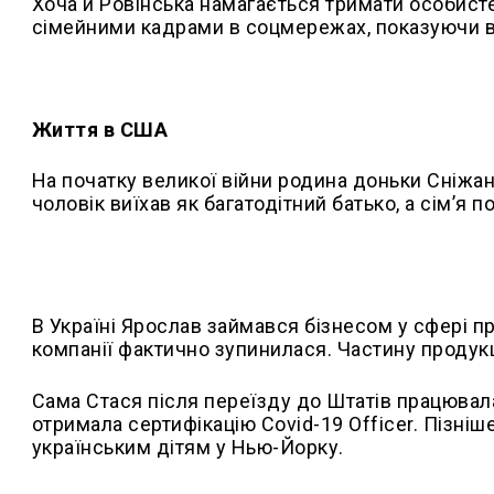
Хоча й Ровінська намагається тримати особисте 
сімейними кадрами в соцмережах, показуючи вс
Життя в США
На початку великої війни родина доньки Сніжан
чоловік виїхав як багатодітний батько, а сім’я
В Україні Ярослав займався бізнесом у сфері пр
компанії фактично зупинилася. Частину продук
Сама Стася після переїзду до Штатів працювала
отримала сертифікацію Covid-19 Officer. Пізні
українським дітям у Нью-Йорку.