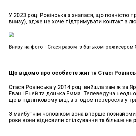
У 2023 році Ровінська зізналася, що повністю 
внизу), адже не хоче підтримувати контакт з л
Внизу на фото - Стася разом з батьком-режисеро
Що відомо про особисте життя Стасі Ровінсь
Стася Ровінська у 2014 році вийшла заміж за Я
Еван і Еней та донька Емма. Телеведуча неодно
ще в підлітковому віці, а згодом переросла у тр
З майбутнім чоловіком вона вперше познайомилас
роки вони відновили спілкування та більше не 