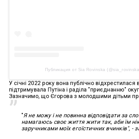
Публикация от Sia Rovinska (@sia_rovinska
У січні 2022 року вона публічно відхрестилася в
підтримувала Путіна і раділа "приєднанню" оку
Зазначимо, що Єгорова з молодшими дітьми про
"
Я не можу і не повинна відповідати за сло
намагаюсь своє життя жити так, аби їм нік
заручниками моїх егоїстичних вчинків", - 