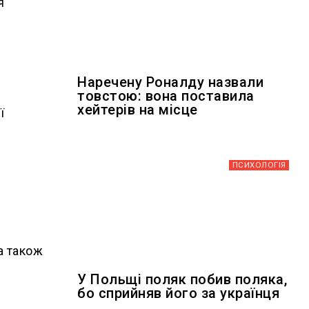
я
Наречену Роналду назвали
товстою: вона поставила
хейтерів на місце
ї
ПСИХОЛОГІЯ
а також
У Польщі поляк побив поляка,
бо сприйняв його за українця