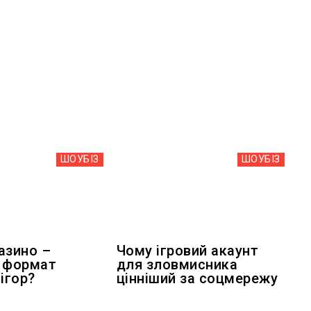
ШОУБIЗ
ШОУБIЗ
азино –
Чому ігровий акаунт
 формат
для зловмисника
ігор?
цінніший за соцмережу