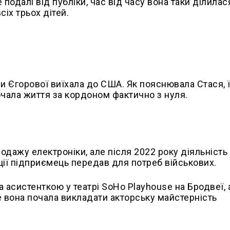
подалі від публіки, час від часу вона таки ділилас
іх трьох дітей.
и Єгорової виїхала до США. Як пояснювала Стася, ї
 почала життя за кордоном фактично з нуля.
одажу електроніки, але після 2022 року діяльність
ції підприємець передав для потреб військових.
 асистенткою у театрі SoHo Playhouse на Бродвеї, 
ше вона почала викладати акторську майстерність