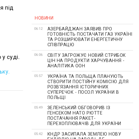
я під
НОВИНИ
АЗЕРБАЙДЖАН ЗАЯВИВ ПРО
06:12
ГОТОВНІСТЬ ПОСТАЧАТИ ГАЗ УКРАЇНІ
ТА РОЗШИРЮВАТИ ЕНЕРГЕТИЧНУ
СПІВПРАЦЮ
СВІТУ ЗАГРОЖУЄ НОВИЙ СТРИБОК
06:06
 у суді.
ЦІН НА ПРОДУКТИ ХАРЧУВАННЯ -
АНАЛІТИКА ООН
ьку.
УКРАЇНА ТА ПОЛЬЩА ПЛАНУЮТЬ
05:57
СТВОРИТИ ПОСТІЙНУ КОМІСІЮ ДЛЯ
РОЗВ'ЯЗАННЯ ІСТОРИЧНИХ
СУПЕРЕЧОК - ПОСОЛ УКРАЇНИ В
ПОЛЬЩІ
ЗЕЛЕНСЬКИЙ ОБГОВОРИВ ІЗ
05:49
ГЕНСЕКОМ НАТО РЮТТЕ
ПОСТАЧАННЯ РАКЕТ-
ПЕРЕХОПЛЮВАЧІВ ДЛЯ УКРАЇНИ
КНДР ЗАСИПАЛА ЗЕМЛЕЮ НОВУ
05:42