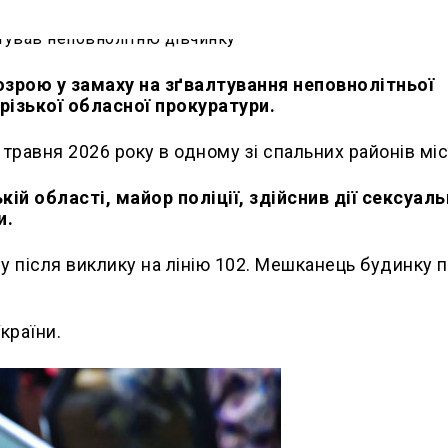
озрою у замаху на зґвалтування неповнолітньої
різької обласної прокуратури.
 травня 2026 року в одному зі спальних районів міс
й області, майор поліції, здійснив дії сексуал
и.
 після виклику на лінію 102. Мешканець будинку 
країни.