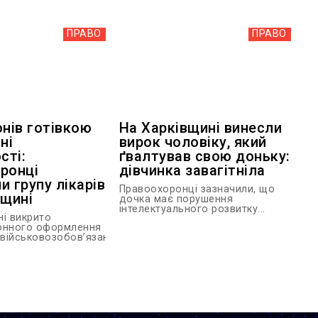
ПРАВО
ПРАВО
онів готівкою
На Харківщині винесли
ні
вирок чоловіку, який
сті:
ґвалтував свою доньку:
ронці
дівчинка завагітніла
и групу лікарів
Правоохоронці зазначили, що
вщині
дочка має порушення
інтелектуального розвитку...
ні викрито
онного оформлення
 військовозобов’язаним...