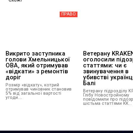
ПРАВО
Викрито заступника
Ветерану KRAKE
голови Хмельницької
оголосили підоз
ОВА, який отримував
статтями: чи є
«відкати» з ремонтів
звинувачення в
доріг
убивстві українц
Балі
Розмір «відкату», котрий
отримував чиновник становив
Ветерану підрозділу 
5% від загальної вартості
Глібу Новостройному
угоди....
повідомили про підозр
шістьма статтями КК...