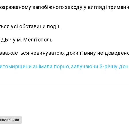
озрюваному запобіжного заходу у вигляді триманн
ься усі обставини події.
ДБР у м. Мелітополі.
 вважається невинуватою, доки її вину не доведено
итомирщини знімала порно, залучаючи 3-річну дон
ліцейський