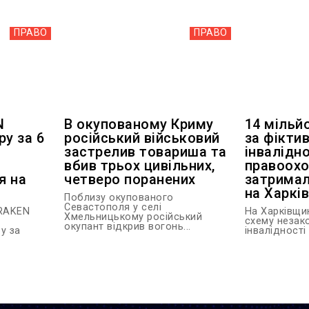
ПРАВО
ПРАВО
N
В окупованому Криму
14 мільй
ру за 6
російський військовий
за фіктив
застрелив товариша та
інвалідно
вбив трьох цивільних,
правоохо
я на
четверо поранених
затримал
на Харкі
Поблизу окупованого
Севастополя у селі
KRAKEN
На Харківщи
Хмельницькому російський
схему незак
окупант відкрив вогонь...
у за
інвалідності