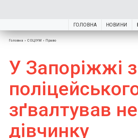
ГОЛОВНА
НОВИНИ
Головна
›
СОЦІУМ
›
Право
У Запоріжжі 
поліцейського
зґвалтував н
дівчинку