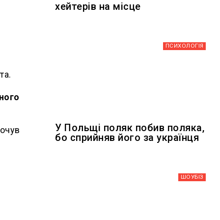
хейтерів на місце
ПСИХОЛОГІЯ
та.
ьного
У Польщі поляк побив поляка,
почув
бо сприйняв його за українця
ШОУБIЗ