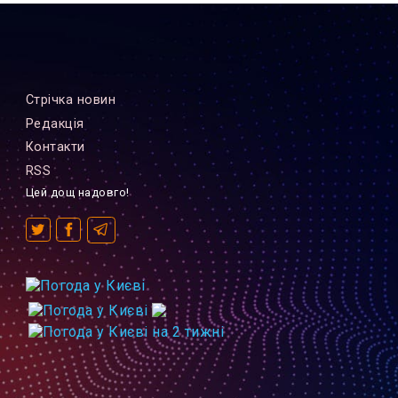
Стрiчка новин
Редакцiя
Контакти
RSS
Цей дощ надовго!