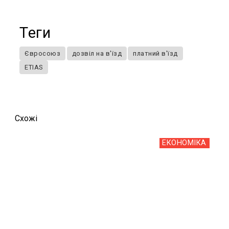
Теги
Євросоюз
дозвіл на в'їзд
платний в'їзд
ETIAS
Схожi
ЕКОНОМІКА