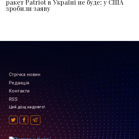
ракет Patriot в Україні не буде: у США
зробили заяву
Стрiчка новин
Редакцiя
Контакти
RSS
Цей дощ надовго!