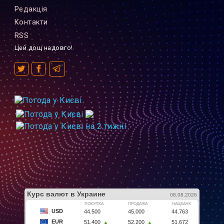
Редакцiя
Контакти
RSS
Цей дощ надовго!