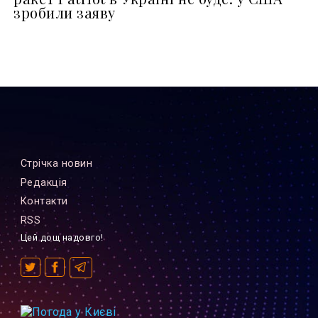
зробили заяву
Стрiчка новин
Редакцiя
Контакти
RSS
Цей дощ надовго!