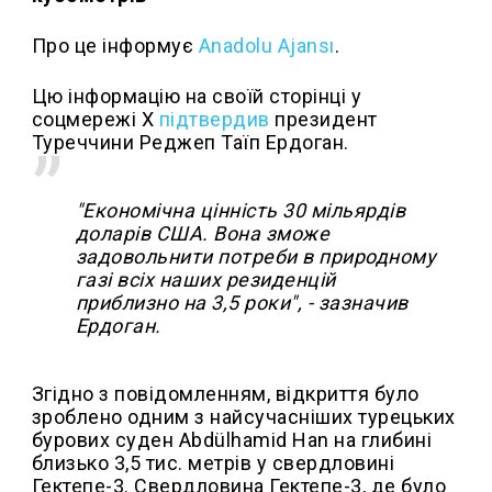
Про це інформує
Anadolu Ajansı
.
Цю інформацію на своїй сторінці у
соцмережі Х
підтвердив
президент
Туреччини Реджеп Таїп Ердоган.
"Економічна цінність 30 мільярдів
доларів США. Вона зможе
задовольнити потреби в природному
газі всіх наших резиденцій
приблизно на 3,5 роки", - зазначив
Ердоган.
Згідно з повідомленням, відкриття було
зроблено одним з найсучасніших турецьких
бурових суден Abdülhamid Han на глибині
близько 3,5 тис. метрів у свердловині
Гектепе-3. Свердловина Гектепе-3, де було