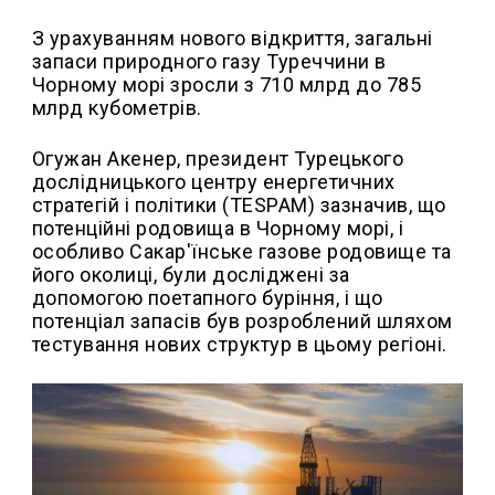
З урахуванням нового відкриття, загальні
запаси природного газу Туреччини в
Чорному морі зросли з 710 млрд до 785
млрд кубометрів.
Огужан Акенер, президент Турецького
дослідницького центру енергетичних
стратегій і політики (TESPAM) зазначив, що
потенційні родовища в Чорному морі, і
особливо Сакар'їнське газове родовище та
його околиці, були досліджені за
допомогою поетапного буріння, і що
потенціал запасів був розроблений шляхом
тестування нових структур в цьому регіоні.