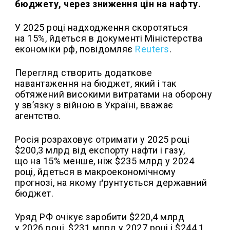
бюджету, через зниження цін на нафту.
У 2025 році надходження скоротяться
на 15%, йдеться в документі Міністерства
економіки рф, повідомляє
Reuters
.
Перегляд створить додаткове
навантаження на бюджет, який і так
обтяжений високими витратами на оборону
у зв’язку з війною в Україні, вважає
агентство.
Росія розраховує отримати у 2025 році
$200,3 млрд від експорту нафти і газу,
що на 15% менше, ніж $235 млрд у 2024
році, йдеться в макроекономічному
прогнозі, на якому ґрунтується державний
бюджет.
Уряд РФ очікує заробити $220,4 млрд
у 2026 році, $231 млрд у 2027 році і $244,1