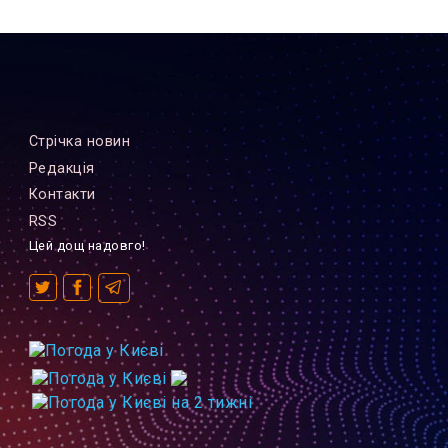
Стрiчка новин
Редакцiя
Контакти
RSS
Цей дощ надовго!