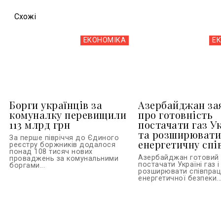
Схожi
ЕКОНОМІКА
Е
Борги українців за
Азербайджан за
комуналку перевищили
про готовність
113 млрд грн
постачати газ У
та розширюват
За перше півріччя до Єдиного
енергетичну сп
реєстру боржників додалося
понад 108 тисяч нових
Азербайджан готовий
проваджень за комунальними
постачати Україні газ і
боргами...
розширювати співпрац
енергетичної безпеки..