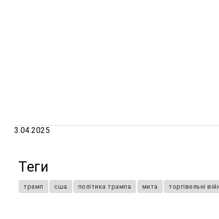
3.04.2025
Теги
трамп
сша
політика трампа
мита
торгівельні вій