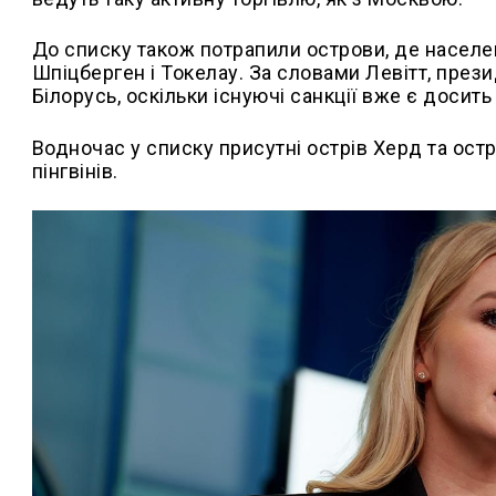
До списку також потрапили острови, де насел
Шпіцберген і Токелау. За словами Левітт, през
Білорусь, оскільки існуючі санкції вже є досит
Водночас у списку присутні острів Херд та ост
пінгвінів.