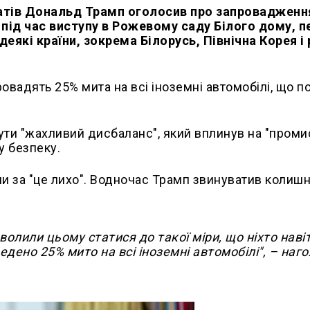
татів Дональд Трамп оголосив про запровадженн
в під час виступу в Рожевому саду Білого дому, 
 деякі країни, зокрема Білорусь, Північна Корея і 
вадять 25% мита на всі іноземні автомобілі, що п
ути "жахливий дисбаланс", який вплинув на "пром
у безпеку.
ни за "це лихо". Водночас Трамп звинуватив колишн
волили цьому статися до такої міри, що ніхто наві
ведено 25% мито на всі іноземні автомобілі", – наг