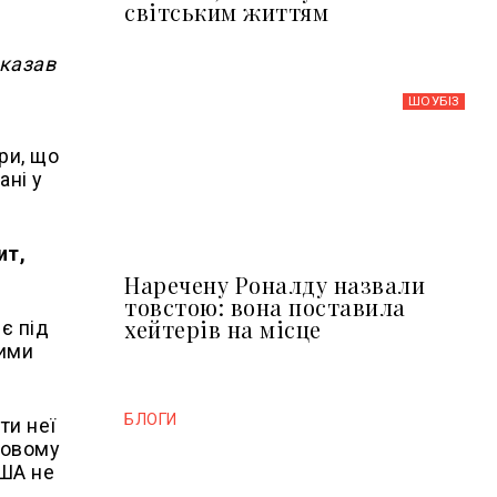
світським життям
сказав
ШОУБIЗ
ри, що
ані у
ит,
Наречену Роналду назвали
товстою: вона поставила
хейтерів на місце
є під
кими
БЛОГИ
ти неї
 новому
США не