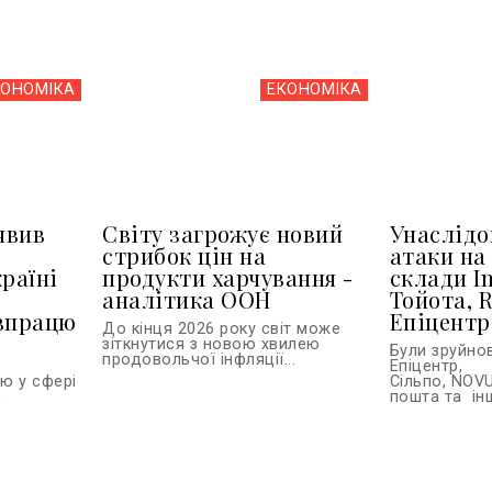
КОНОМІКА
ЕКОНОМІКА
явив
Світу загрожує новий
Унаслідо
стрибок цін на
атаки на
країні
продукти харчування -
склади In
и
аналітика ООН
Тойота, R
івпрацю
Епіцентр
До кінця 2026 року світ може
зіткнутися з новою хвилею
Були зруйно
продовольчої інфляції...
Епіцентр,
ю у сфері
Сільпо, NOVU
.
пошта та інш