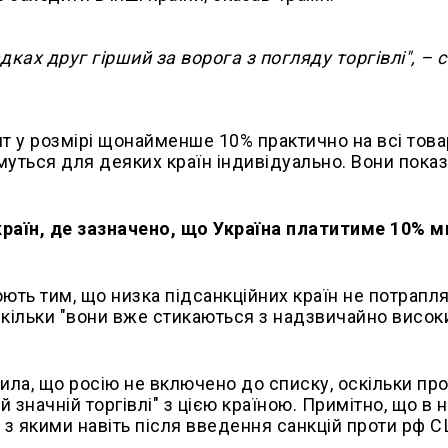
падках друг гірший за ворога з погляду торгівлі", – 
т у розмірі щонайменше 10% практично на всі това
ться для деяких країн індивідуально. Вони показ
раїн, де зазначено, що Україна платитиме 10% м
юють тим, що низка підсанкційних країн не потрапля
скільки "вони вже стикаються з надзвичайно висо
ила, що росію не включено до списку, оскільки про
й значній торгівлі" з цією країною. Примітно, що в
 з якими навіть після введення санкцій проти рф 