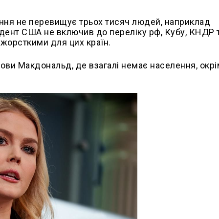
ення не перевищує трьох тисяч людей, наприклад
идент США не включив до переліку рф, Кубу, КНДР 
ь жорсткими для цих країн.
рови Макдональд, де взагалі немає населення, окр