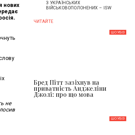
З УКРАЇНСЬКИХ
я нових
ВІЙСЬКОВОПОЛОНЕНИХ – ISW
передає
росія.
ЧИТАЙТЕ
ШОУБIЗ
очнуть
ислову
іх
Бред Пітт зазіхнув на
приватність Анджеліни
Джолі: про що мова
ть не
олосив
ШОУБIЗ