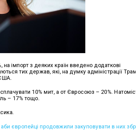
, на імпорт з деяких країн введено додаткові
ються тих держав, які, на думку адміністрації Трам
 США.
 сплачувати 10% мит, а от Євросоюз – 20%. Натоміс
їль – 17% тощо.
сика.
 аби європейці продовжили закуповувати в них збр