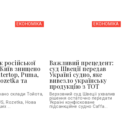
ЕКОНОМІКА
ЕКОНОМІКА
к російської
Важливий прецедент:
 Київ знищено
суд Швеції передав
tertop, Puma,
Україні судно, яке
ozetka та
вивезло українську
продукцію з ТОТ
вано склади Тойота,
Верховний суд Швеції ухвалив
рішення остаточно передати
S, Rozetka, Нова
Україні конфісковане
их ...
підсанкційне судно Caffa...