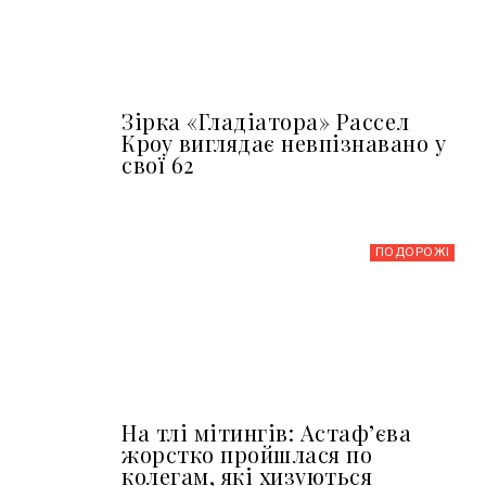
Зірка «Гладіатора» Рассел
Кроу виглядає невпізнавано у
свої 62
ПОДОРОЖІ
На тлі мітингів: Астафʼєва
жорстко пройшлася по
колегам, які хизуються