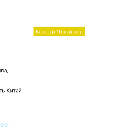
Віталій Чепинога
па,
ть Китай
ою -