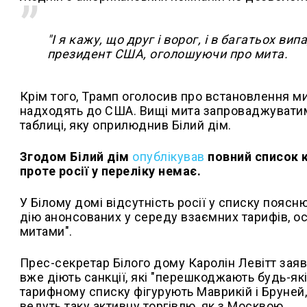
"І я кажу, що друг і ворог, і в багатьох ви
президент США, оголошуючи про мита.
Крім того, Трамп оголосив про встановлення ми
надходять до США. Вищі мита запроваджуватиму
таблиці, яку оприлюднив Білий дім.
Згодом Білий дім
опублікував
повний список к
проте росії у переліку немає.
У Білому домі відсутність росії у списку поясн
дію анонсованих у середу взаємних тарифів, о
митами".
Прес-секретар Білого дому Каролін Левітт заяв
вже діють санкції, які "перешкоджають будь-які
тарифному списку фігурують Маврикій і Бруней,
ведуть таку активну торгівлю, як з Москвою.