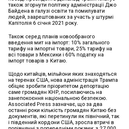
також згорнути політику адміністрації Джо
Байдена в галузі освіти та помилувати
людей, заарештованих за участь у штурмі
Капітолія 6 січня 2021 року.
Також серед планів новообраного
введення мит на імпорт: 10% загального
тарифу на імпортні товари, 25% тарифу на
всі товари з Мексики і 60% податку на
імпорт товарів з Китаю.
Щодо китайців, мільйони яких знаходяться
на теренах США, нова адміністрація Трампа
обіцяє зробити пріоритетом депортацію
саме громадян КНР, посилаючись на
занепокоєння національною безпекою.
Associated Press зазначає, що за два
останні роки кількість громадян Китаю без
документів, які перетинули як північний, так
і південний кордони США, зросла втричі в
порівнянні з попередніми роками: з 27 000