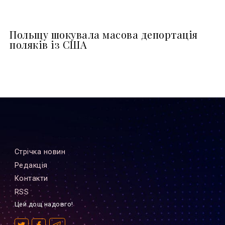
Польщу шокувала масова депортація
поляків із США
Стрiчка новин
Редакцiя
Контакти
RSS
Цей дощ надовго!