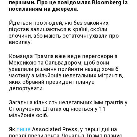
першим
и. Про це повідомляє Bloomberg із
посиланням на джерела.
Йдеться про людей, які без законних
підстав залишаються в країні, скоїли
злочини, або мають остаточні ухвали про
висилку.
Команда Трампа вже веде переговори з
Мексикою та Сальвадором, щоб вони
ухвалили рішення прийняти назад хоча б
частину з мільйонів нелегальних мігрантів,
яких обраний президент планує
депортувати.
Загальна кількість нелегальних іммігрантів у
Сполучених Штатах оцінюється у 11
мільйонів осіб.
Як
пише
Associated Press, у перші дні на
посаді президента Дональд Трамп планує