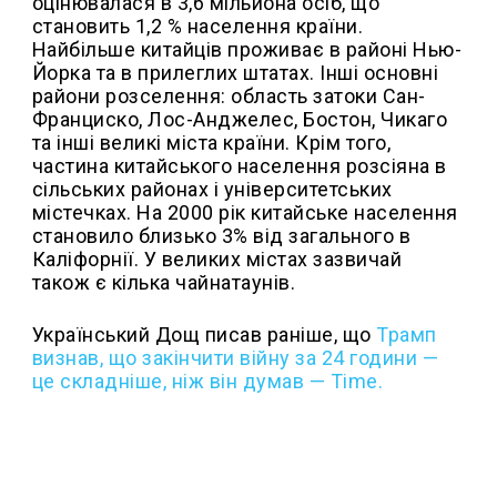
оцінювалася в 3,6 мільйона осіб, що
становить 1,2 % населення країни.
Найбільше китайців проживає в районі Нью-
Йорка та в прилеглих штатах. Інші основні
райони розселення: область затоки Сан-
Франциско, Лос-Анджелес, Бостон, Чикаго
та інші великі міста країни. Крім того,
частина китайського населення розсіяна в
сільських районах і університетських
містечках. На 2000 рік китайське населення
становило близько 3% від загального в
Каліфорнії. У великих містах зазвичай
також є кілька чайнатаунів.
Український Дощ писав раніше, що
Трамп
визнав, що закінчити війну за 24 години —
це складніше, ніж він думав — Time.