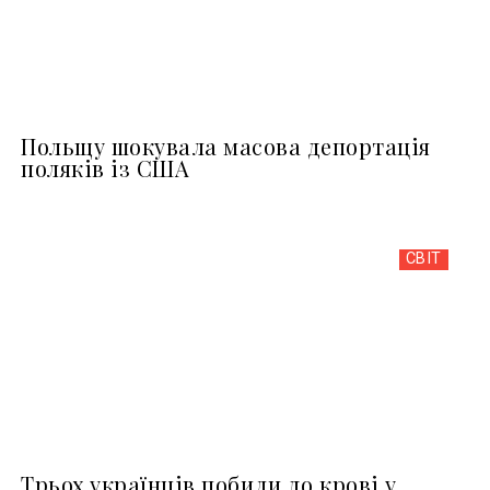
Польщу шокувала масова депортація
поляків із США
СВІТ
Трьох українців побили до крові у