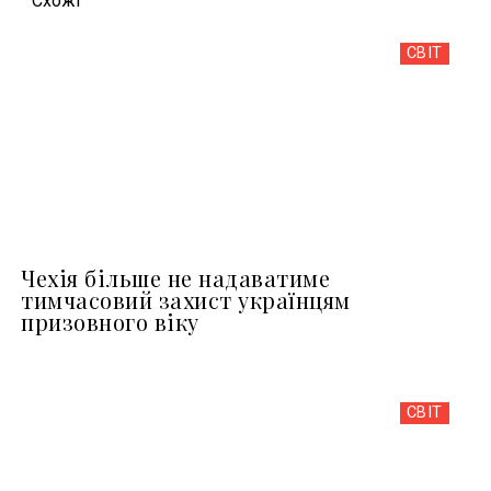
Схожi
СВІТ
Чехія більше не надаватиме
тимчасовий захист українцям
призовного віку
СВІТ