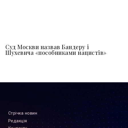
Суд Москви назвав Бандеру і
Шухевича «пособниками нацистів»
Стрiчка новин
Редакцiя