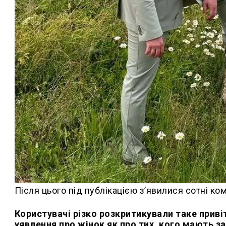
Після цього під публікацією з’явилися сотні ком
Користувачі різко розкритикували таке приві
уявлення про жінок як про тих, кого мають з