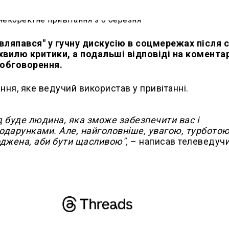
вляпався" у гучну дискусію в соцмережах після 
хвилю критики, а подальші відповіді на коментар
 обговорення.
ня, яке ведучий використав у привітанні.
 буде людина, яка зможе забезпечити вас і
подарунками. Але, найголовніше, увагою, турботою
роджена, аби бути щасливою",
– написав телеведучи