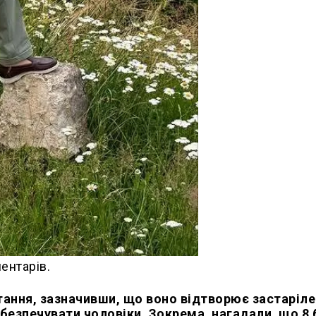
ентарів.
тання, зазначивши, що воно відтворює застаріле
абезпечувати чоловіки. Зокрема, нагадали, що 8