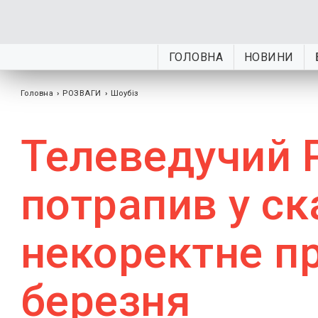
ГОЛОВНА
НОВИНИ
Головна
›
РОЗВАГИ
›
Шоубiз
Телеведучий 
потрапив у ск
некоректне пр
березня