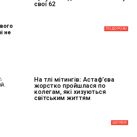
свої 62
свого
ПОДОРОЖІ
і не
,
На тлі мітингів: Астафʼєва
й.
жорстко пройшлася по
колегам, які хизуються
світським життям
ШОУБIЗ