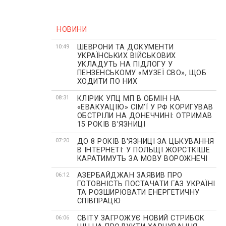
НОВИНИ
ШЕВРОНИ ТА ДОКУМЕНТИ
10:49
УКРАЇНСЬКИХ ВІЙСЬКОВИХ
УКЛАДУТЬ НА ПІДЛОГУ У
ПЕНЗЕНСЬКОМУ «МУЗЕЇ СВО», ЩОБ
ХОДИТИ ПО НИХ
КЛІРИК УПЦ МП В ОБМІН НА
08:31
«ЕВАКУАЦІЮ» СІМʼЇ У РФ КОРИГУВАВ
ОБСТРІЛИ НА ДОНЕЧЧИНІ: ОТРИМАВ
15 РОКІВ ВʼЯЗНИЦІ
ДО 8 РОКІВ В'ЯЗНИЦІ ЗА ЦЬКУВАННЯ
07:20
В ІНТЕРНЕТІ: У ПОЛЬЩІ ЖОРСТКІШЕ
КАРАТИМУТЬ ЗА МОВУ ВОРОЖНЕЧІ
АЗЕРБАЙДЖАН ЗАЯВИВ ПРО
06:12
ГОТОВНІСТЬ ПОСТАЧАТИ ГАЗ УКРАЇНІ
ТА РОЗШИРЮВАТИ ЕНЕРГЕТИЧНУ
СПІВПРАЦЮ
СВІТУ ЗАГРОЖУЄ НОВИЙ СТРИБОК
06:06