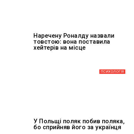
Наречену Роналду назвали
товстою: вона поставила
хейтерів на місце
ПСИХОЛОГІЯ
У Польщі поляк побив поляка,
бо сприйняв його за українця