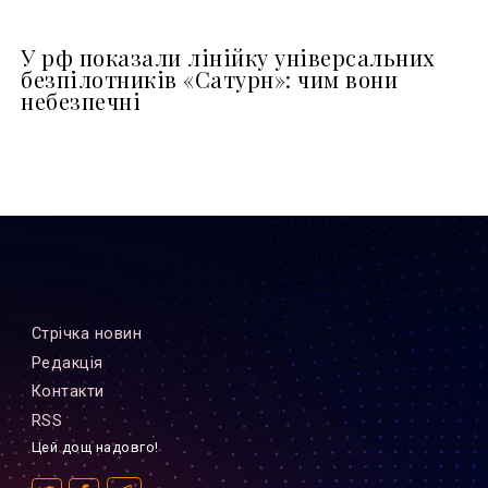
У рф показали лінійку універсальних
безпілотників «Сатурн»: чим вони
небезпечні
Стрiчка новин
Редакцiя
Контакти
RSS
Цей дощ надовго!