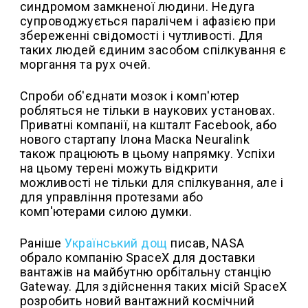
синдромом замкненої людини. Недуга
супроводжується паралічем і афазією при
збереженні свідомості і чутливості. Для
таких людей єдиним засобом спілкування є
моргання та рух очей.
Спроби об'єднати мозок і комп'ютер
робляться не тільки в наукових установах.
Приватні компанії, на кшталт Facebook, або
нового стартапу Ілона Маска Neuralink
також працюють в цьому напрямку. Успіхи
на цьому терені можуть відкрити
можливості не тільки для спілкування, але і
для управління протезами або
комп'ютерами силою думки.
Раніше
Український дощ
писав, NASA
обрало компанію SpaceX для доставки
вантажів на майбутню орбітальну станцію
Gateway. Для здійснення таких місій SpaceX
розробить новий вантажний космічний