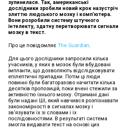
зупинилася. Так, американські
дослідники зробили новий крок назустріч
злиттю людського мозку і комп'ютера.
Вони розробили систему штучного
інтелекту, здатну перетворювати сигнали
мозку в текст.
Про це повідомляє
The Guardian
.
Для цього дослідники запросили кілька
учасників, у яких в мозок були вбудовані
імпланти, що дозволяють відслідковувати
епілептичні припадки. Потім ці люди
повинні були багаторазово начитати кілька
десятків пропозицій, поки вчені стежили за
активністю їхнього мозку. Отримані дані
були надані ШІ, який навчився розпізнавати
закономірності в сигналах мозку і
зв'язувати їх зі словами і їх
послідовностями. В результаті система
змогла видавати текст на основі цих