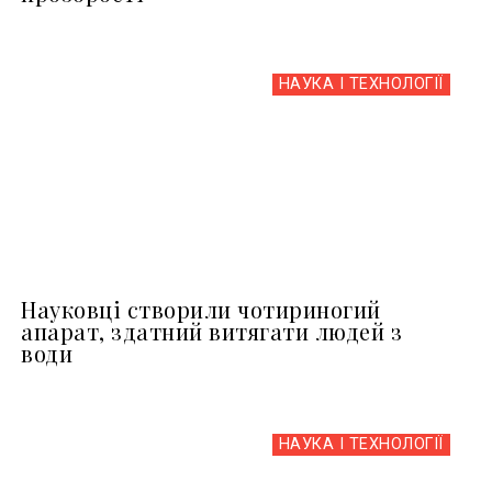
НАУКА І ТЕХНОЛОГІЇ
Науковці створили чотириногий
апарат, здатний витягати людей з
води
НАУКА І ТЕХНОЛОГІЇ