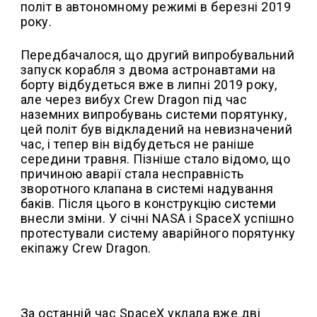
політ в автономному режимі в березні 2019
року.
Передбачалося, що другий випробувальний
запуск корабля з двома астронавтами на
борту відбудеться вже в липні 2019 року,
але через вибух Crew Dragon під час
наземних випробувань системи порятунку,
цей політ був відкладений на невизначений
час, і тепер він відбудеться не раніше
середини травня. Пізніше стало відомо, що
причиною аварії стала несправність
зворотного клапана в системі надування
баків. Після цього в конструкцію системи
внесли зміни. У січні NASA і SpaceX успішно
протестували систему аварійного порятунку
екіпажу Crew Dragon.
За останній час SpaceX уклала вже дві