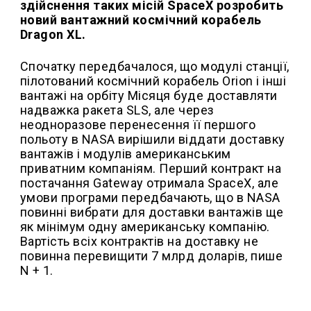
здійснення таких місій SpaceX розробить
новий вантажний космічний корабель
Dragon XL.
Спочатку передбачалося, що модулі станції,
пілотований космічний корабель Orion і інші
вантажі на орбіту Місяця буде доставляти
надважка ракета SLS, але через
неодноразове перенесення її першого
польоту в NASA вирішили віддати доставку
вантажів і модулів американським
приватним компаніям. Перший контракт на
постачання Gateway отримала SpaceX, але
умови програми передбачають, що в NASA
повинні вибрати для доставки вантажів ще
як мінімум одну американську компанію.
Вартість всіх контрактів на доставку не
повинна перевищити 7 млрд доларів, пише
N + 1.