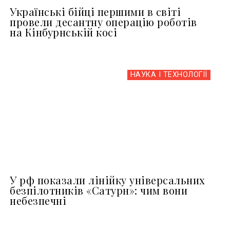
Українські бійці першими в світі
провели десантну операцію роботів
на Кінбурнській косі
НАУКА І ТЕХНОЛОГІЇ
У рф показали лінійку універсальних
безпілотників «Сатурн»: чим вони
небезпечні