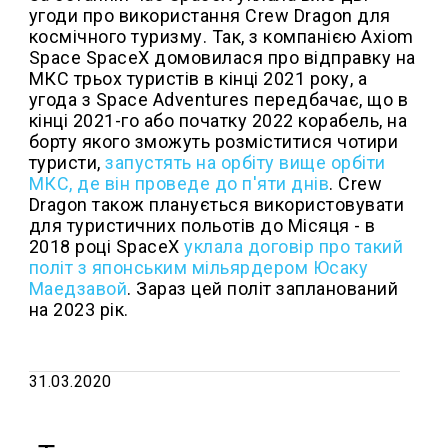
угоди про використання Crew Dragon для
космічного туризму. Так, з компанією Axiom
Space SpaceX домовилася про відправку на
МКС трьох туристів в кінці 2021 року, а
угода з Space Adventures передбачає, що в
кінці 2021-го або початку 2022 корабель, на
борту якого зможуть розміститися чотири
туристи,
запустять на орбіту вище орбіти
МКС, де він проведе до п'яти днів
. Crew
Dragon також планується використовувати
для туристичних польотів до Місяця - в
2018 році SpaceX
уклала договір про такий
політ з японським мільярдером Юсаку
Маедзавой
. Зараз цей політ запланований
на 2023 рік.
31.03.2020