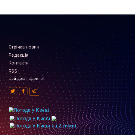
Стрiчка новин
Редакцiя
Контакти
RSS
Цей дощ надовго!