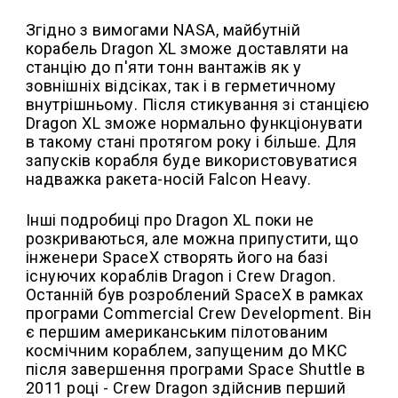
Згідно з вимогами NASA, майбутній
корабель Dragon XL зможе доставляти на
станцію до п'яти тонн вантажів як у
зовнішніх відсіках, так і в герметичному
внутрішньому. Після стикування зі станцією
Dragon XL зможе нормально функціонувати
в такому стані протягом року і більше. Для
запусків корабля буде використовуватися
надважка ракета-носій Falcon Heavy.
Інші подробиці про Dragon XL поки не
розкриваються, але можна припустити, що
інженери SpaceX створять його на базі
існуючих кораблів Dragon і Crew Dragon.
Останній був розроблений SpaceX в рамках
програми Commercial Crew Development. Він
є першим американським пілотованим
космічним кораблем, запущеним до МКС
після завершення програми Space Shuttle в
2011 році - Crew Dragon здійснив перший