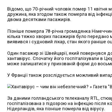
Відомо, що 70-річний чоловік помер 11 квітня м
дружина, яка згодом також померла від інфекції
двома десятками пасажирів.
Пізніше померла 78-річна громадянка Німеччин
кілька тяжко хворих пасажирів було передано
виявився і судновий лікар, стан якого раніше 
Один пасажир зі Швейцарії, який повернувся д
хантавірус. Спочатку його госпіталізували в Цю
може залишатися у прихованій формі до восьми
У Франції також розслідується можливий випад
За даними голландського телеканалу RTL, стюа
госпіталізована з підозрою на інфекцію після 
Нідерландів, яка пізніше померла від вірусу.