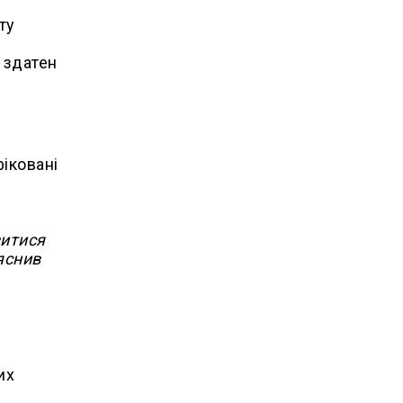
ту
 здатен
іковані
зитися
яснив
их