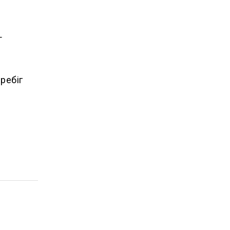
—
ребіг