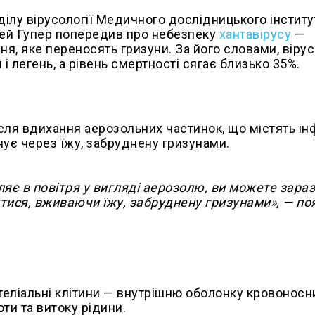
ділу вірусології Медичного дослідницького інститу
ей Гупер попередив про небезпеку
хантавірусу
—
ня, яке переносять гризуни. За його словами, вірус
 легень, а рівень смертності сягає близько 35%.
сля вдихання аерозольних частинок, що містять інф
нує через їжу, забруднену гризунами.
ляє в повітря у вигляді аерозолю, ви можете зара
итися, вживаючи їжу, забруднену гризунами», — по
теліальні клітини — внутрішню оболонку кровоносн
ти та витоку рідини.