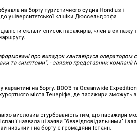
бувала на борту туристичного судна Hondius і
 до університетської клініки Дюссельдорфа.
ціалісти склали список пасажирів, членів екіпажу т
 маршруту.
нформовані про випадок хантавіруса оператором су
наки та симптоми", - заявив представник компанії 
 карантині на борту. ВООЗ та Oceanwide Expeditio
курортного міста Тенеріфе, де пасажири зможуть з
авіхо висловив стурбованість тим, що пасажири м
спанії назвала ці заяви "безвідповідальними" і зая
й низький і на борту є громадяни Іспанії.