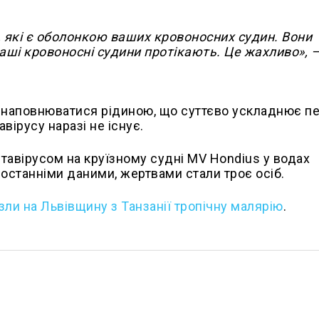
, які є оболонкою ваших кровоносних судин. Вони
аші кровоносні судини протікають. Це жахливо», 
 наповнюватися рідиною, що суттєво ускладнює пе
вірусу наразі не існує.
антавірусом на круїзному судні MV Hondius у водах
 останніми даними, жертвами стали троє осіб.
зли на Львівщину з Танзанії тропічну малярію
.