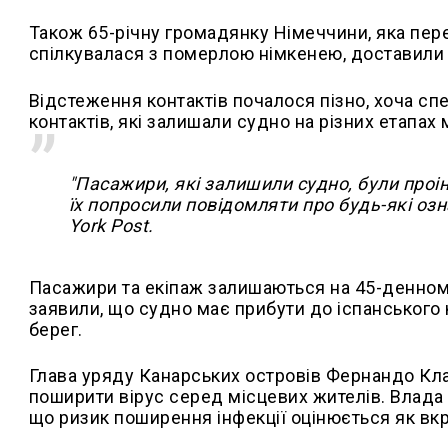
Також 65-річну громадянку Німеччини, яка пере
спілкувалася з померлою німкенею, доставили
Відстеження контактів почалося пізно, хоча спе
контактів, які залишали судно на різних етапах
"Пасажири, які залишили судно, були проі
їх попросили повідомляти про будь-які оз
York Post.
Пасажири та екіпаж залишаються на 45-денному
заявили, що судно має прибути до іспанського 
берег.
Глава уряду Канарських островів Фернандо Кл
поширити вірус серед місцевих жителів. Влада І
що ризик поширення інфекції оцінюється як вкра