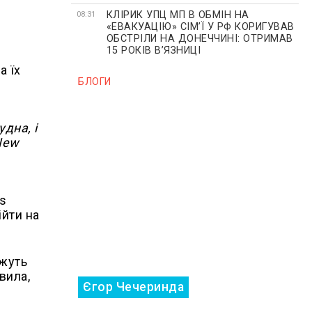
КЛІРИК УПЦ МП В ОБМІН НА
08:31
«ЕВАКУАЦІЮ» СІМʼЇ У РФ КОРИГУВАВ
ОБСТРІЛИ НА ДОНЕЧЧИНІ: ОТРИМАВ
15 РОКІВ ВʼЯЗНИЦІ
а їх
БЛОГИ
дна, і
New
ns
ійти на
ожуть
вила,
Єгор Чечеринда