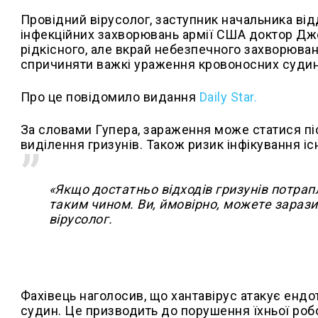
Провідний вірусолог, заступник начальника від
інфекційних захворювань армії США доктор Дж
рідкісного, але вкрай небезпечного захворюван
спричиняти важкі ураження кровоносних судин і
Про це повідомило видання
Daily Star.
За словами Гупера, зараження може статися пі
виділення гризунів. Також ризик інфікування іс
«Якщо достатньо відходів гризунів потрап
таким чином. Ви, ймовірно, можете зараз
вірусолог.
Фахівець наголосив, що хантавірус атакує ендо
судин. Це призводить до порушення їхньої робо