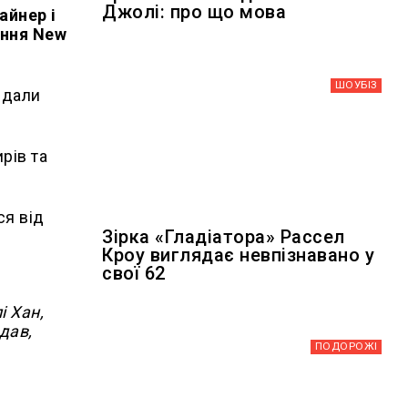
Джолі: про що мова
айнер і
ння New
ШОУБIЗ
идали
рів та
ся від
Зірка «Гладіатора» Рассел
Кроу виглядає невпізнавано у
свої 62
і Хан,
дав,
ПОДОРОЖІ