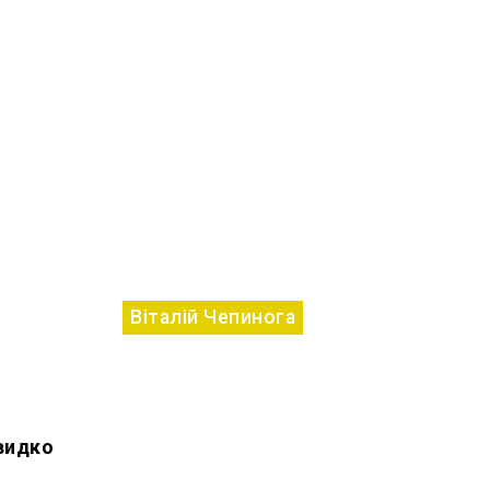
Віталій Чепинога
швидко