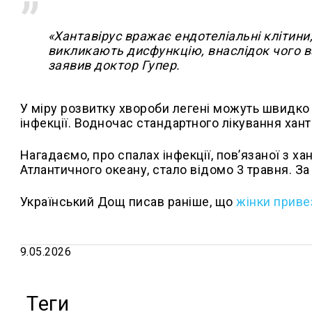
«Хантавірус вражає ендотеліальні клітини
викликають дисфункцію, внаслідок чого в
заявив доктор Гупер.
У міру розвитку хвороби легені можуть швидко
інфекції. Водночас стандартного лікування ханта
Нагадаємо, про спалах інфекції, пов’язаної з х
Атлантичного океану, стало відомо 3 травня. За
Український Дощ писав раніше, що
жінки приве
9.05.2026
Теги