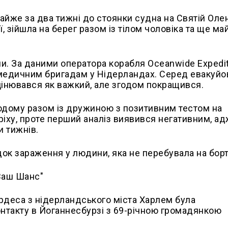
айже за два тижні до стоянки судна на Святій Олен
, зійшла на берег разом із тілом чоловіка та ще м
и. За даними оператора корабля Oceanwide Expedit
 медичним бригадам у Нідерландах. Серед евакуйо
оцінювався як важкий, але згодом покращився.
одому разом із дружиною з позитивним тестом на
ріху, проте перший аналіз виявився негативним, ад
 тижнів.
ок зараження у людини, яка не перебувала на борт
рдеса з нідерландського міста Харлем була
контакту в Йоганнесбурзі з 69-річною громадянкою