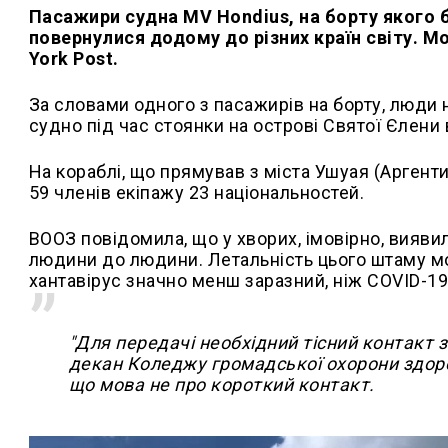
Пасажири судна MV Hondius, на борту якого б
повернулися додому до різних країн світу. 
York Post.
За словами одного з пасажирів на борту, люди
судно під час стоянки на острові Святої Єлени в
На кораблі, що прямував з міста Ушуая (Аргенти
59 членів екіпажу 23 національностей.
ВООЗ повідомила, що у хворих, імовірно, вияви
людини до людини. Летальність цього штаму мо
хантавірус значно менш заразний, ніж COVID-19
"Для передачі необхідний тісний контакт з 
декан Коледжу громадської охорони здоро
що мова не про короткий контакт.