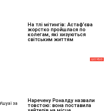
На тлі мітингів: Астафʼєва
жорстко пройшлася по
колегам, які хизуються
світським життям
ШОУБIЗ
Наречену Роналду назвали
Ушуаї за
товстою: вона поставила
хейтерів на місце