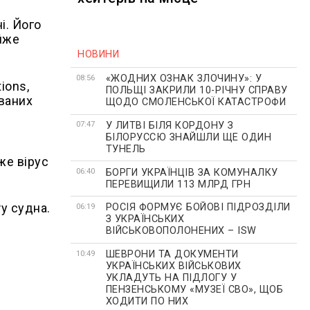
і. Його
айже
НОВИНИ
«ЖОДНИХ ОЗНАК ЗЛОЧИНУ»: У
08:56
ions,
ПОЛЬЩІ ЗАКРИЛИ 10-РІЧНУ СПРАВУ
ваних
ЩОДО СМОЛЕНСЬКОЇ КАТАСТРОФИ
У ЛИТВІ БІЛЯ КОРДОНУ З
07:47
БІЛОРУССЮ ЗНАЙШЛИ ЩЕ ОДИН
ТУНЕЛЬ
же вірус
БОРГИ УКРАЇНЦІВ ЗА КОМУНАЛКУ
06:40
ПЕРЕВИЩИЛИ 113 МЛРД ГРН
у судна.
РОСІЯ ФОРМУЄ БОЙОВІ ПІДРОЗДІЛИ
06:19
З УКРАЇНСЬКИХ
ВІЙСЬКОВОПОЛОНЕНИХ – ISW
ШЕВРОНИ ТА ДОКУМЕНТИ
10:49
УКРАЇНСЬКИХ ВІЙСЬКОВИХ
УКЛАДУТЬ НА ПІДЛОГУ У
ПЕНЗЕНСЬКОМУ «МУЗЕЇ СВО», ЩОБ
ХОДИТИ ПО НИХ