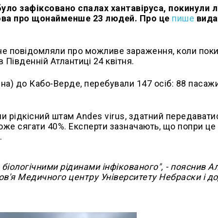
уло зафіксовано спалах хантавіруса, покинули л
Мова про щонайменше 23 людей. Про це
пише
вида
 не повідомляли про можливе зараження, коли пок
 Південній Атлантиці 24 квітня.
на) до Кабо-Верде, перебували 147 осіб: 88 пасажи
ли рідкісний штам Andes virus, здатний передавати
же сягати 40%. Експерти зазначають, що попри це
.
біологічними рідинами інфікованого", - пояснив Ал
в'я Медичного центру Університету Небраски і до