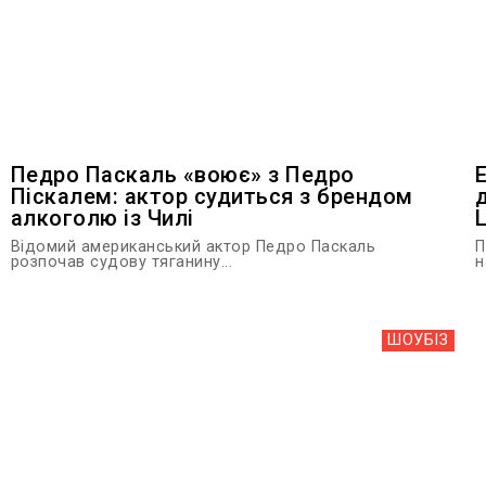
Педро Паскаль «воює» з Педро
Піскалем: актор судиться з брендом
алкоголю із Чилі
Відомий американський актор Педро Паскаль
П
розпочав судову тяганину...
н
ШОУБIЗ