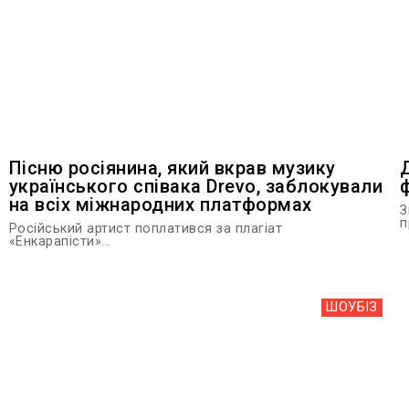
Пісню росіянина, який вкрав музику
українського співака Drevo, заблокували
на всіх міжнародних платформах
З
п
Російський артист поплатився за плагіат
«Енкарапісти»...
ШОУБIЗ