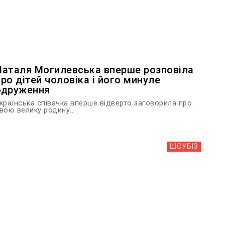
Наталя Могилевська вперше розповіла
про дітей чоловіка і його минуле
одруження
країнська співачка вперше відверто заговорила про
вою велику родину...
ШОУБIЗ