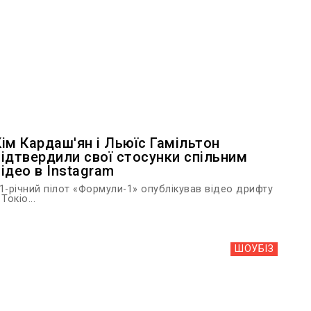
Кім Кардаш'ян і Льюїс Гамільтон
підтвердили свої стосунки спільним
відео в Instagram
1-річний пілот «Формули-1» опублікував відео дрифту
 Токіо...
ШОУБIЗ