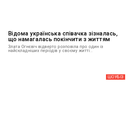
Відома українська співачка зізналась,
що намагалась покінчити з життям
Злата Огнєвіч відверто розповіла про один із
найскладніших періодів у своєму житті...
ШОУБIЗ