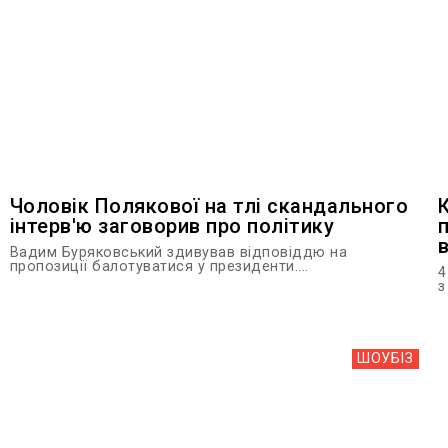
Чоловік Полякової на тлі скандального
інтерв'ю заговорив про політику
Вадим Буряковський здивував відповіддю на
пропозиції балотуватися у президенти....
4
з
ШОУБIЗ