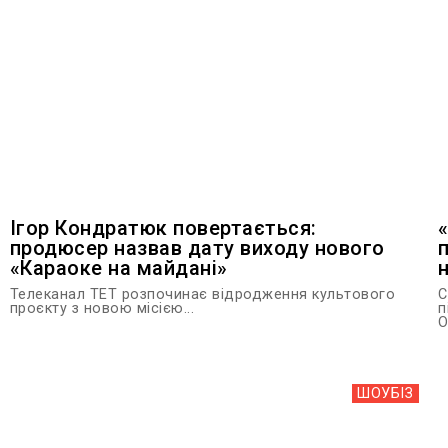
Ігор Кондратюк повертається:
продюсер назвав дату виходу нового
«Караоке на майдані»
Телеканал ТЕТ розпочинає відродження культового
С
проєкту з новою місією...
п
О
ШОУБIЗ