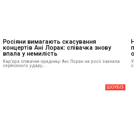
Росіяни вимагають скасування
концертів Ані Лорак: співачка знову
впала у немилість
Кар'єра співачки-зрадниці Ані Лорак на росії зазнала
У
серйозного удару,...
с
ШОУБIЗ