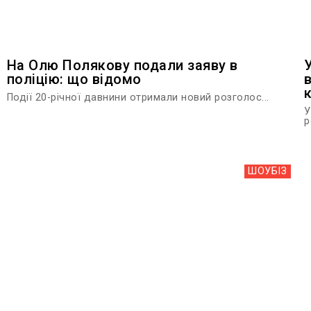
На Олю Полякову подали заяву в
поліцію: що відомо
Події 20-річної давнини отримали новий розголос...
У
р
ШОУБIЗ