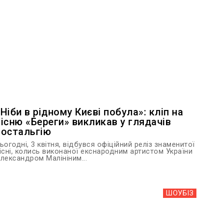
«Ніби в рідному Києві побула»: кліп на
пісню «Береги» викликав у глядачів
ностальгію
ьогодні, 3 квітня, відбувся офіційний реліз знаменитої
існі, колись виконаної екснародним артистом України
лександром Малініним...
ШОУБIЗ