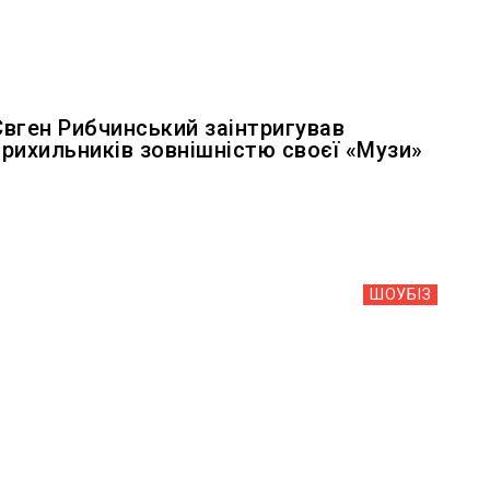
Євген Рибчинський заінтригував
прихильників зовнішністю своєї «Музи»
ШОУБIЗ