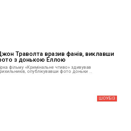
Джон Траволта вразив фанів, виклавши
фото з донькою Еллою
ірка фільму «Кримінальне чтиво» здивував
рихильників, опублікувавши фото доньки ...
ШОУБIЗ