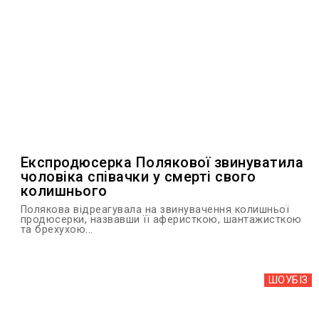
Експродюсерка Полякової звинуватила
чоловіка співачки у смерті свого
колишнього
Полякова відреагувала на звинувачення колишньої
продюсерки, назвавши її аферисткою, шантажисткою
та брехухою...
ШОУБIЗ