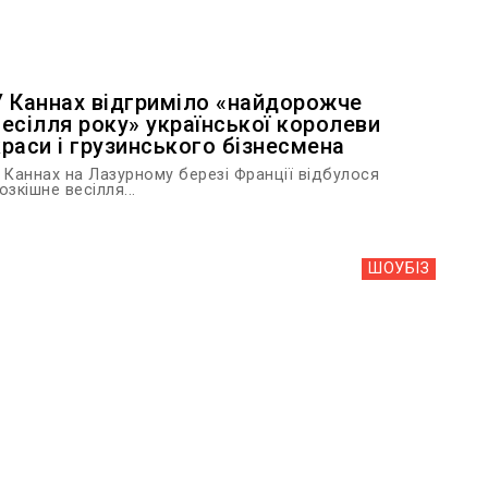
У Каннах відгриміло «найдорожче
весілля року» української королеви
краси і грузинського бізнесмена
 Каннах на Лазурному березі Франції відбулося
озкішне весілля...
ШОУБIЗ