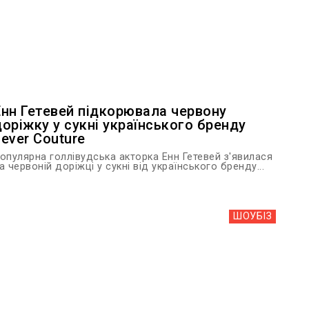
Енн Гетевей підкорювала червону
доріжку у сукні українського бренду
Lever Couture
опулярна голлівудська акторка Енн Гетевей з'явилася
а червоній доріжці у сукні від українського бренду...
ШОУБIЗ