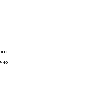
ого
ично