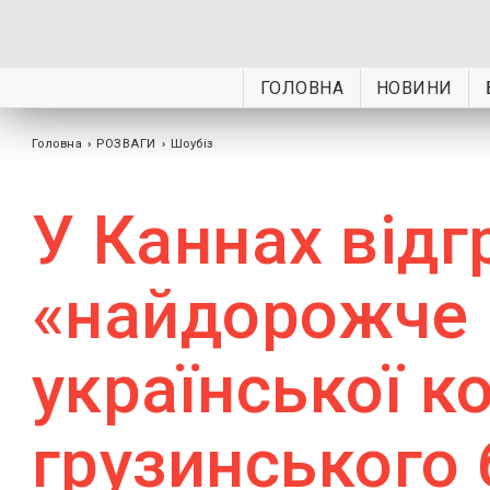
ГОЛОВНА
НОВИНИ
Головна
›
РОЗВАГИ
›
Шоубiз
У Каннах відг
«найдорожче 
української к
грузинського