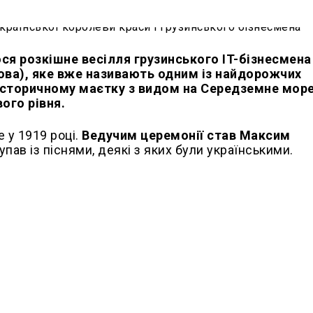
ся розкішне весілля грузинського IT-бізнесмена 
кова), яке вже називають одним із найдорожчих
 історичному маєтку з видом на Середземне море
вого рівня.
 у 1919 році.
Ведучим церемонії став Максим
пав із піснями, деякі з яких були українськими.