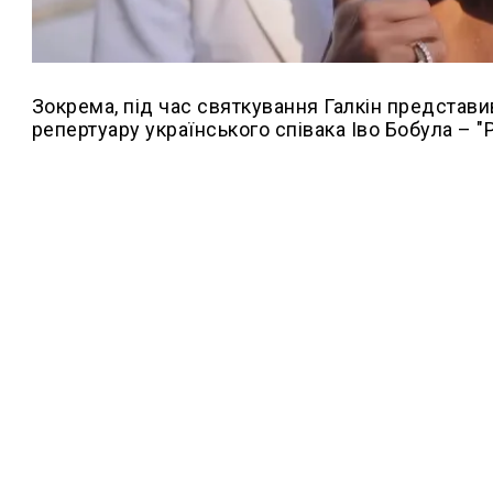
Зокрема, під час святкування Галкін представив
репертуару українського співака Іво Бобула – "Р