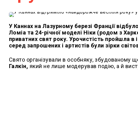
У Каннах на Лазурному березі Франції відбуло
Ломіа та 24-річної моделі Ніки (родом з Хар
приватних свят року. Урочистість пройшла в
серед запрошених і артистів були зірки світо
Свято організували в особняку, збудованому ще
Галкін,
який не лише модерував подію, а й висту