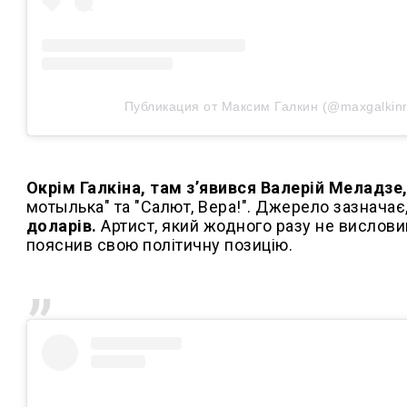
Публикация от Максим Галкин (@maxgalkinr
Окрім Галкіна, там з’явився Валерій Меладзе
мотылька" та "Салют, Вера!". Джерело зазначає
доларів.
Артист, який жодного разу не висловивс
пояснив свою політичну позицію.