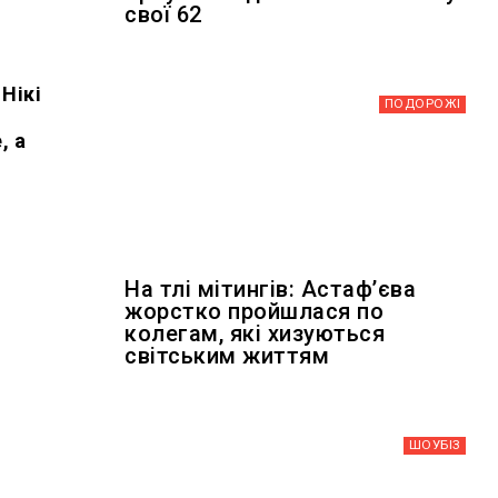
свої 62
Нікі
ПОДОРОЖІ
, а
На тлі мітингів: Астафʼєва
жорстко пройшлася по
колегам, які хизуються
світським життям
ШОУБIЗ